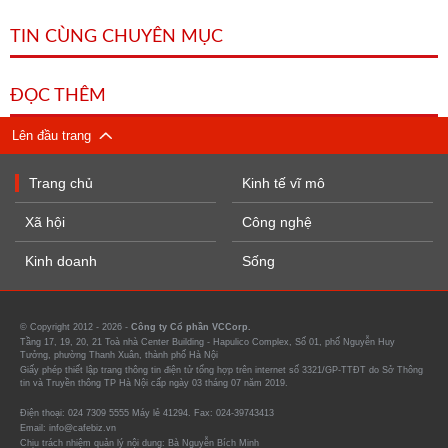
TIN CÙNG CHUYÊN MỤC
ĐỌC THÊM
Lên đầu trang
Trang chủ
Kinh tế vĩ mô
Xã hội
Công nghệ
Kinh doanh
Sống
© Copyright 2012 - 2026 -
Công ty Cổ phần VCCorp.
Tầng 17, 19, 20, 21 Toà nhà Center Building - Hapulico Complex, Số 01, phố Nguyễn Huy
Tưởng, phường Thanh Xuân, thành phố Hà Nội
Giấy phép thiết lập trang thông tin điện tử tổng hợp trên internet số 3321/GP-TTĐT do Sở Thông
tin và Truyền thông TP Hà Nội cấp ngày 03 tháng 07 năm 2019.
Điện thoại: 024 7309 5555 Máy lẻ 41294. Fax: 024-39743413
Email: info@cafebiz.vn
Chịu trách nhiệm quản lý nội dung: Bà Nguyễn Bích Minh