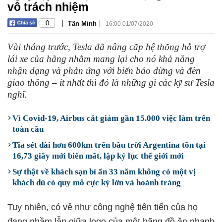
vô trách nhiệm
|
|
0
Tấn Minh
16:00 01/07/2020
Vài tháng trước, Tesla đã nâng cấp hệ thống hỗ trợ
lái xe của hãng nhằm mang lại cho nó khả năng
nhận dạng và phản ứng với biển báo dừng và đèn
giao thông – ít nhất thì đó là những gì các kỹ sư Tesla
nghĩ.
Vì Covid-19, Airbus cắt giảm gần 15.000 việc làm trên
toàn cầu
Tia sét dài hơn 600km trên bầu trời Argentina tồn tại
16,73 giây mới biến mất, lập kỷ lục thế giới mới
Sự thật về khách sạn bí ẩn 33 năm không có một vị
khách dù có quy mô cực kỳ lớn và hoành tráng
Tuy nhiên, có vẻ như công nghệ tiên tiến của họ
đang nhầm lẫn giữa logo của một hãng đồ ăn nhanh