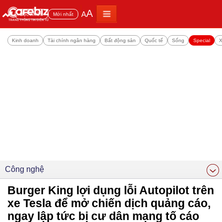
A
A
Đọc nhiều
Mới nhất
Kinh doanh
Tài chính ngân hàng
Bất động sản
Quốc tế
Sống
Special
X
Công nghệ
Burger King lợi dụng lỗi Autopilot trên
xe Tesla để mở chiến dịch quảng cáo,
ngay lập tức bị cư dân mạng tố cáo