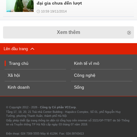
đại gia chưa đến lượt
10:59 19/11/2014
Xem thêm
Lên đầu trang
Trang chủ
Kinh tế vĩ mô
Xã hội
Công nghệ
Kinh doanh
Sống
© Copyright 2012 - 2026 -
Công ty Cổ phần VCCorp.
Tầng 17, 19, 20, 21 Toà nhà Center Building - Hapulico Complex, Số 01, phố Nguyễn Huy
Tưởng, phường Thanh Xuân, thành phố Hà Nội
Giấy phép thiết lập trang thông tin điện tử tổng hợp trên internet số 3321/GP-TTĐT do Sở Thông
tin và Truyền thông TP Hà Nội cấp ngày 03 tháng 07 năm 2019.
Điện thoại: 024 7309 5555 Máy lẻ 41294. Fax: 024-39743413