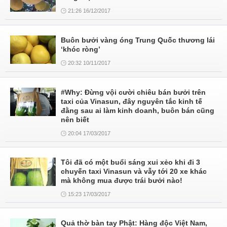
21:26 16/12/2017
Buôn bưởi vàng óng Trung Quốc thương lái
‘khóc ròng’
20:32 10/11/2017
#Why: Đừng vội cười chiêu bán bưởi trên
taxi của Vinasun, đây nguyên tắc kinh tế
đằng sau ai làm kinh doanh, buôn bán cũng
nên biết
20:04 17/03/2017
Tôi đã có một buổi sáng xui xẻo khi đi 3
chuyến taxi Vinasun và vẫy tới 20 xe khác
mà không mua được trái bưởi nào!
15:23 17/03/2017
Quả thờ bàn tay Phật: Hàng độc Việt Nam,