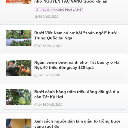
nhớ NGUYÊN TẮC VÀNG trước khi ăn
19:39 24/02/2022
Bưởi Việt Nam có cơ hội "soán ngôi" bưởi
Trung Quốc tại Nga
07:52 08/11/2020
Ngắm vườn bưởi cảnh chơi Tết bạc tỷ ở Hà
Nội, 40 triệu đồng/cây 120 quả
14:31 23/12/2019
Bưởi cảnh hàng trăm triệu đồng đắt giá dịp
cận Tết Kỷ Hợi
14:36 04/01/2019
Xem cách người dân làm giàu từ trồng bưởi
vàng ruột đỏ