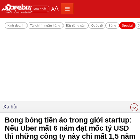
A
A
Đọc nhiều
Mới nhất
Kinh doanh
Tài chính ngân hàng
Bất động sản
Quốc tế
Sống
Special
X
Xã hội
Bong bóng tiền ảo trong giới startup:
Nếu Uber mất 6 năm đạt mốc tỷ USD
thì những công ty này chỉ mất 1,5 năm