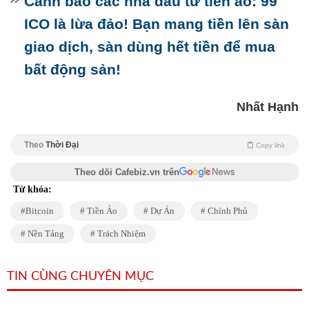
Cảnh báo các nhà đầu tư tiền ảo: 99
ICO là lừa đảo! Bạn mang tiền lên sàn
giao dịch, sàn dùng hết tiền để mua
bất động sản!
Nhất Hạnh
Theo
Thời Đại
Copy link
Theo dõi Cafebiz.vn trên
Từ khóa:
Bitcoin
Tiền Ảo
Dự Án
Chính Phủ
Nền Tảng
Trách Nhiệm
TIN CÙNG CHUYÊN MỤC