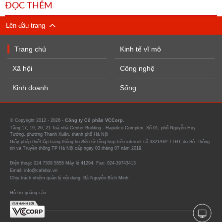
ĐỌC THÊM
Lên đầu trang
Trang chủ
Kinh tế vĩ mô
Xã hội
Công nghệ
Kinh doanh
Sống
© Copyright 2012 - 2026 -
Công ty Cổ phần VCCorp.
Tầng 17, 19, 20, 21 Toà nhà Center Building - Hapulico Complex, Số 01, phố Nguyễn Huy
Tưởng, phường Thanh Xuân, thành phố Hà Nội
Giấy phép thiết lập trang thông tin điện tử tổng hợp trên internet số 3321/GP-TTĐT do Sở Thông
tin và Truyền thông TP Hà Nội cấp ngày 03 tháng 07 năm 2019.
Điện thoại: 024 7309 5555 Máy lẻ 41294. Fax: 024-39743413
Email: info@cafebiz.vn
Chịu trách nhiệm quản lý nội dung: Bà Nguyễn Bích Minh
Hỗ trợ quảng cáo: