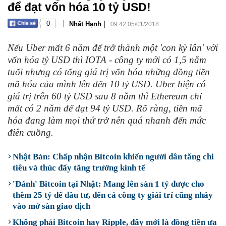
để đạt vốn hóa 10 tỷ USD!
|
|
0
Nhất Hạnh
09:42 05/01/2018
Nếu Uber mất 6 năm để trở thành một 'con kỳ lân' với
vốn hóa tỷ USD thì IOTA - công ty mới có 1,5 năm
tuổi nhưng có tổng giá trị vốn hóa những đồng tiền
mã hóa của mình lên đến 10 tỷ USD. Uber hiện có
giá trị trên 60 tỷ USD sau 8 năm thì Ethereum chỉ
mất có 2 năm để đạt 94 tỷ USD. Rõ ràng, tiền mã
hóa đang làm mọi thứ trở nên quá nhanh đến mức
điên cuồng.
Nhật Bản: Chấp nhận Bitcoin khiến người dân tăng chi
tiêu và thúc đẩy tăng trưởng kinh tế
'Đánh' Bitcoin tại Nhật: Mang lên sàn 1 tỷ được cho
thêm 25 tỷ để đầu tư, đến cả công ty giải trí cũng nhảy
vào mở sàn giao dịch
Không phải Bitcoin hay Ripple, đây mới là đồng tiền ưa