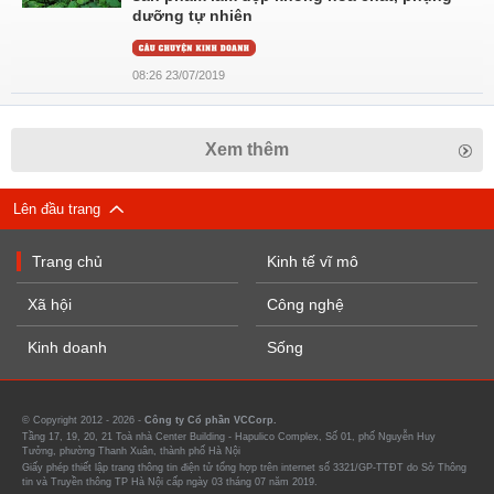
dưỡng tự nhiên
08:26 23/07/2019
Xem thêm
Lên đầu trang
Trang chủ
Kinh tế vĩ mô
Xã hội
Công nghệ
Kinh doanh
Sống
© Copyright 2012 - 2026 -
Công ty Cổ phần VCCorp.
Tầng 17, 19, 20, 21 Toà nhà Center Building - Hapulico Complex, Số 01, phố Nguyễn Huy
Tưởng, phường Thanh Xuân, thành phố Hà Nội
Giấy phép thiết lập trang thông tin điện tử tổng hợp trên internet số 3321/GP-TTĐT do Sở Thông
tin và Truyền thông TP Hà Nội cấp ngày 03 tháng 07 năm 2019.