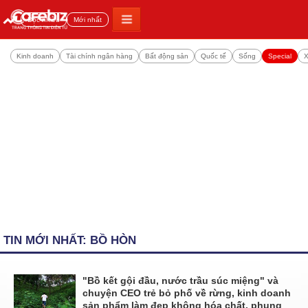
Đọc nhiều
Mới nhất
Kinh doanh
Tài chính ngân hàng
Bất động sản
Quốc tế
Sống
Special
X
TIN MỚI NHẤT: BỒ HÒN
"Bồ kết gội đầu, nước trầu súc miệng" và
chuyện CEO trẻ bỏ phố về rừng, kinh doanh
sản phẩm làm đẹp không hóa chất, phụng