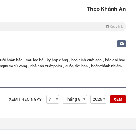
Theo Khánh An
Copy link
,
,
,
,
ười hoàn hảo
câu lạc bộ
ký hợp đồng
học sinh xuất sắc
bậc đại học
,
,
,
nguy cơ tử vong
nhà sản xuất phim
cuộc đời bạn
hoàn thành nhiệm
XEM THEO NGÀY
XEM