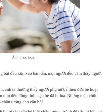
Ảnh minh họa.
ng bắt đầu xôn xao bàn tán, mọi người đều cảm thấy người
, anh ta thường thấy người phụ nữ bế theo đứa bé hoạt
n như đều đồng tình, cậu bé đã bị lừa. Nhưng mấu chốt
rõ chân tướng cho cậu bé?
hải nói cho cậu bé biết chân tướng, tránh để cậu bị lừa gạt