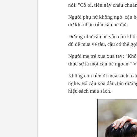
nói: "Cô ơi, tiền này cháu chuẩ
Người phụ nữ không ngờ, cậu bé
dự khi nhận tiền cậu bé đưa.
Dường như cậu bé vẫn còn không
đủ để mua vé tàu, cậu có thể gọ
Người mẹ trẻ xua xua tay: "Kh
thực sự là một cậu bé ngoan." Vừ
Không còn tiền đi mua sách, cậu
nghe. Bố cậu xoa đầu, tán dương
hiệu sách mua sách.