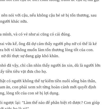
 nên nói với cậu, nếu không cậu bé sẽ bị tổn thương, sau
 người khác nữa.
a mình, và có vẻ như ai cũng có cái đúng.
rai vừa kể, ông đã dự cảm thấy người phụ nữ có thể là kẻ
 ra bởi vì không muốn làm tổn thương lòng tốt của con.
 nữ đó thực sự đang gặp khó khăn.
nhỏ đã vậy, chỉ cần nhìn thấy người ăn xin, dù là người lớn
lấy tiền tiêu vặt đưa cho họ.
thật có người không thể tự kiếm tiền nuôi sống bản thân,
am ăn, con phải xem xét từng hoàn cảnh mới quyết định
g, lòng tốt của con sẽ bị lợi dụng.
i ngược lại: "Làm thế nào để phân biệt rõ được? Con giúp
ới việc họ là ai!"