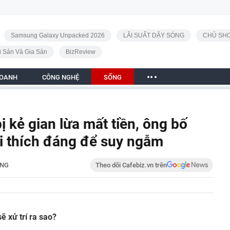
Samsung Galaxy Unpacked 2026
LÃI SUẤT DẬY SÓNG
CHỦ SHO
i Sản Và Gia Sản
BizReview
DOANH
CÔNG NGHỆ
SỐNG
bị kẻ gian lừa mất tiền, ông bố
ải thích đáng để suy ngẫm
NG
Theo dõi Cafebiz.vn trên
ẽ xử trí ra sao?