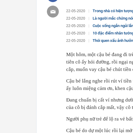
Trong nhà có hiện tượng này
22-05-2020
Là người mắc chứng nói lắp nghiêm t
22-05-2020
Cuộc sống ngắn ngủi lắm, đừng
22-05-2020
10 đặc điểm nhân tướng 
22-05-2020
Thói quen xấu ảnh hưởng xấu
22-05-2020
Một hôm, một cậu bé đang đi tr
tiên cô ấy hỏi đường, rồi ngại n
cắp, muốn vay cậu bé chút tiền 
Cậu bé lắng nghe rồi rút ví tiền
ấy luôn miệng cảm ơn, khen cậu 
Đang chuẩn bị cất ví nhưng dườn
của cô bị đánh cắp mất, vậy cô 
Người phụ nữ trẻ để lộ ra vẻ bất 
Cậu bé do dự một lúc rồi lại mở