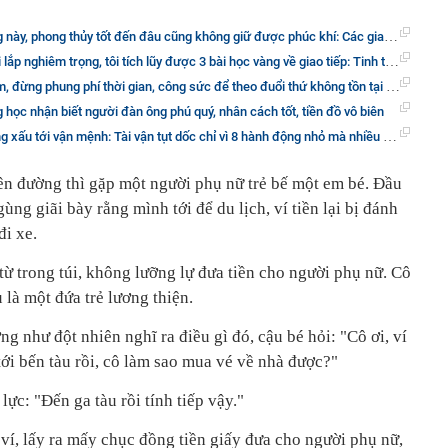
, phong thủy tốt đến đâu cũng không giữ được phúc khí: Các gia đình nên chú ý!
rọng, tôi tích lũy được 3 bài học vàng về giao tiếp: Tinh tế và tận tâm, bạn sẽ có được cả thiên hạ!
 phung phí thời gian, công sức để theo đuổi thứ không tồn tại mang tên "sự hoàn hảo"
học nhận biết người đàn ông phú quý, nhân cách tốt, tiền đồ vô biên
 tới vận mệnh: Tài vận tụt dốc chỉ vì 8 hành động nhỏ mà nhiều người mắc phải
ên đường thì gặp một người phụ nữ trẻ bế một em bé. Đầu
gùng giãi bày rằng mình tới để du lịch, ví tiền lại bị đánh
đi xe.
 từ trong túi, không lưỡng lự đưa tiền cho người phụ nữ. Cô
là một đứa trẻ lương thiện.
g như đột nhiên nghĩ ra điều gì đó, cậu bé hỏi: "Cô ơi, ví
tới bến tàu rồi, cô làm sao mua vé về nhà được?"
lực: "Đến ga tàu rồi tính tiếp vậy."
 ví, lấy ra mấy chục đồng tiền giấy đưa cho người phụ nữ,