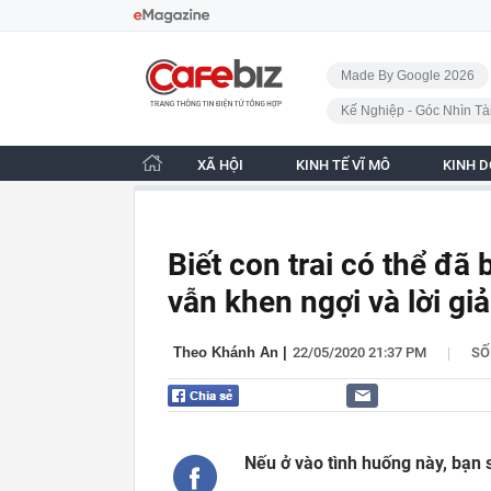
Bỏ qua điều hướng
CafeBiz - Trang chủ
Made By Google 2026
Kế Nghiệp - Góc Nhìn Tà
XÃ HỘI
KINH TẾ VĨ MÔ
KINH 
Biết con trai có thể đã 
vẫn khen ngợi và lời gi
|
Theo Khánh An
|
22/05/2020 21:37 PM
SỐ
Nếu ở vào tình huống này, bạn s