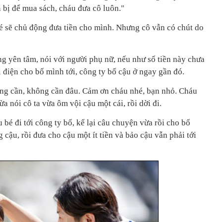
n bị để mua sách, cháu đưa cô luôn."
 sẽ chủ động đưa tiền cho mình. Nhưng cô vẫn có chút do
 yên tâm, nói với người phụ nữ, nếu như số tiền này chưa
i điện cho bố mình tới, công ty bố cậu ở ngay gần đó.
ông cần, không cần đâu. Cảm ơn cháu nhé, bạn nhỏ. Cháu
a nói cô ta vừa ôm vội cậu một cái, rồi dời đi.
 bé đi tới công ty bố, kể lại câu chuyện vừa rồi cho bố
 cậu, rồi đưa cho cậu một ít tiền và bảo cậu vẫn phải tới