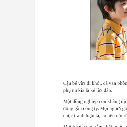
Cậu bé vừa đi khỏi, cả văn phò
phụ nữ kia là kẻ lừa đảo.
Một đồng nghiệp còn khẳng định
động gần công ty. Mọi người gầ
cuộc tranh luận là, có nên nói 
Một ý kiến cho rằng, bắt buộc p