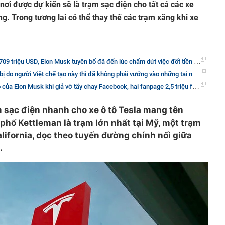
i được dự kiến sẽ là trạm sạc điện cho tất cả các xe
ọng. Trong tương lai có thể thay thế các trạm xăng khi xe
triệu USD, Elon Musk tuyên bố đã đến lúc chấm dứt việc đốt tiền và tạo lợi nhuận
gười Việt chế tạo này thì đã không phải vướng vào những tai nạn hay kiện cáo với khách hàng
k khi giả vờ tẩy chay Facebook, hai fanpage 2,5 triệu follower của Tesla và SpaceX chưa bao giờ bị xóa
m sạc điện nhanh cho xe ô tô Tesla mang tên
phố Kettleman là trạm lớn nhất tại Mỹ, một trạm
alifornia, dọc theo tuyến đường chính nối giữa
.