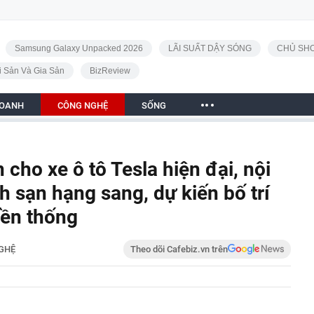
Samsung Galaxy Unpacked 2026
LÃI SUẤT DẬY SÓNG
CHỦ SHO
i Sản Và Gia Sản
BizReview
DOANH
CÔNG NGHỆ
SỐNG
 cho xe ô tô Tesla hiện đại, nội
h sạn hạng sang, dự kiến bố trí
yền thống
GHỆ
Theo dõi Cafebiz.vn trên