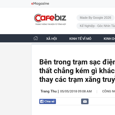
Bỏ qua điều hướng
CafeBiz - Trang chủ
Made By Google 2026
Kế Nghiệp - Góc Nhìn Tà
XÃ HỘI
KINH TẾ VĨ MÔ
KINH 
Bên trong trạm sạc điện
thất chẳng kém gì khác
thay các trạm xăng tru
|
Trang Thu
|
05/05/2018 09:08 AM
CÔNG N