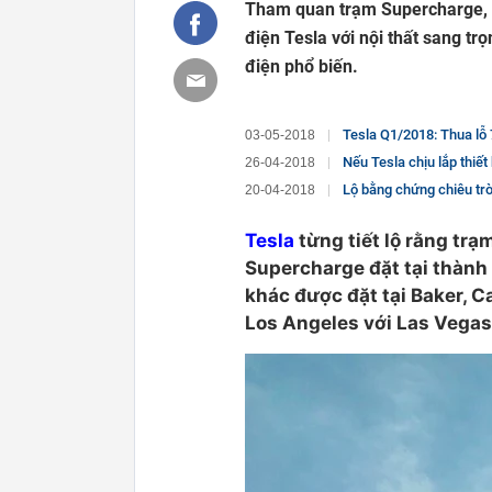
Tham quan trạm Supercharge, nơ
điện Tesla với nội thất sang tr
điện phổ biến.
Tesla Q1/2018: Thua lỗ 709 
03-05-2018
Nếu Tesla chịu lắp thiết bị do n
26-04-2018
Lộ bằng chứng chiêu trò của Elon Mus
20-04-2018
Tesla
từng tiết lộ rằng trạ
Supercharge đặt tại thành 
khác được đặt tại Baker, C
Los Angeles với Las Vegas