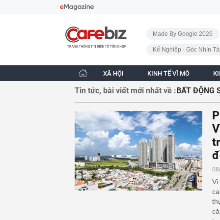
Bỏ qua điều hướng
CafeBiz - Trang chủ
Made By Google 2026
Kế Nghiệp - Góc Nhìn Tà
XÃ HỘI
KINH TẾ VĨ MÔ
K
Tin tức, bài viết mới nhất về :
BẤT ĐỘNG 
P
V
t
đ
08
Vì
ca
th
că