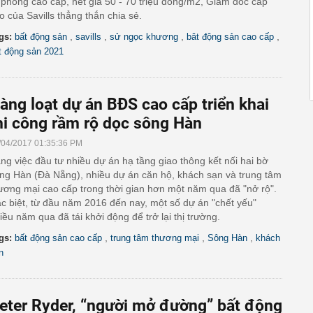
 phong cao cấp, hét giá 50 - 70 triệu đồng/m2, Giám đốc cấp
o của Savills thẳng thắn chia sẻ.
,
,
,
,
gs:
bất động sản
savills
sử ngọc khương
bât động sản cao cấp
t động sản 2021
àng loạt dự án BĐS cao cấp triển khai
hi công rầm rộ dọc sông Hàn
/04/2017 01:35:36 PM
ng việc đầu tư nhiều dự án hạ tầng giao thông kết nối hai bờ
ng Hàn (Đà Nẵng), nhiều dự án căn hộ, khách sạn và trung tâm
ương mại cao cấp trong thời gian hơn một năm qua đã "nở rộ".
c biệt, từ đầu năm 2016 đến nay, một số dự án "chết yếu"
iều năm qua đã tái khởi động để trở lại thị trường.
,
,
,
gs:
bất động sản cao cấp
trung tâm thương mại
Sông Hàn
khách
n
eter Ryder, “người mở đường” bất động