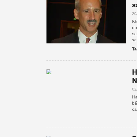
s
20
Kh
do
sa
xe
Ta
H
N
02
Ha
bấ
ca