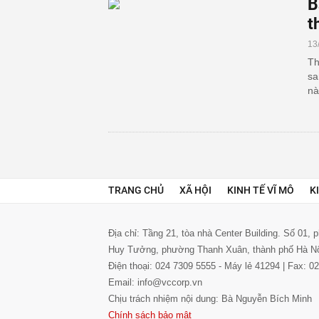
B
t
13
Th
sa
nà
TRANG CHỦ
XÃ HỘI
KINH TẾ VĨ MÔ
K
Địa chỉ: Tầng 21, tòa nhà Center Building. Số 01,
Huy Tưởng, phường Thanh Xuân, thành phố Hà N
Điện thoại: 024 7309 5555 - Máy lẻ 41294 | Fax: 
Email: info@vccorp.vn
Chịu trách nhiệm nội dung: Bà Nguyễn Bích Minh
Chính sách bảo mật