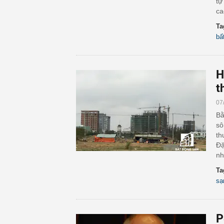
tự
ca
Ta
bấ
H
t
07
Bằ
sô
th
Đặ
nh
Ta
sạ
P