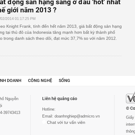
ất động sản hạng sang ở đâu 'hot' nhất
hế giới năm 2013 ?
/02/2014 01:17:25 PM
eo Knight Frank, tính đến hết năm 2013, giá bất động sản hạng
ng tại thủ đô của Indonesia tăng mạnh hơn bất kỳ thành phố
o trong danh sách theo dõi, đạt mức 37,7% so với năm 2012.
INH DOANH
CÔNG NGHỆ
SỐNG
Liên hệ quảng cáo
 phố Nguyễn
ội
© Co
Hotline:
024-39743413
Email:
doanhnghiep@admicro.vn
Giấy 
Chat với tư vấn viên
inte
thôn