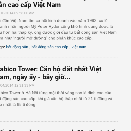
ản cao cấp Việt Nam
/10/2014 09:58:00 AM
i đến Việt Nam tìm cơ hội kinh doanh vào năm 1992, có lẽ
anh nhân người Mỹ Peter Ryder cũng khó hình dung được là
u hơn hai thập kỷ, ông được giới đầu tư bất động sản Việt Nam
m như “người mở đường” cho phân khúc cao cấp.
,
,
gs:
bất động sản
bất động sản cao cấp
việt nam
abico Tower: Căn hộ đắt nhất Việt
am, ngày ấy - bây giờ...
/04/2014 12:31:33 PM
bico Tower ở Hà Nội từng một thời vàng son là đỉnh cao của
t động sản cao cấp, khi giá căn hộ thấp nhất từ 21 tỉ đồng và
o nhất là 85 tỉ đồng.