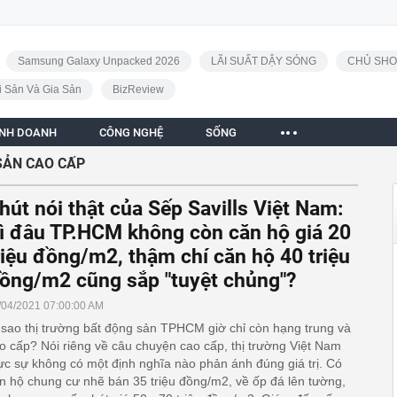
Samsung Galaxy Unpacked 2026
LÃI SUẤT DẬY SÓNG
CHỦ SHO
i Sản Và Gia Sản
BizReview
INH DOANH
CÔNG NGHỆ
SỐNG
SẢN CAO CẤP
hút nói thật của Sếp Savills Việt Nam:
ì đâu TP.HCM không còn căn hộ giá 20
riệu đồng/m2, thậm chí căn hộ 40 triệu
ồng/m2 cũng sắp "tuyệt chủng"?
/04/2021 07:00:00 AM
 sao thị trường bất động sản TPHCM giờ chỉ còn hạng trung và
o cấp? Nói riêng về câu chuyện cao cấp, thị trường Việt Nam
ực sự không có một định nghĩa nào phản ánh đúng giá trị. Có
n hộ chung cư nhẽ bán 35 triệu đồng/m2, về ốp đá lên tường,