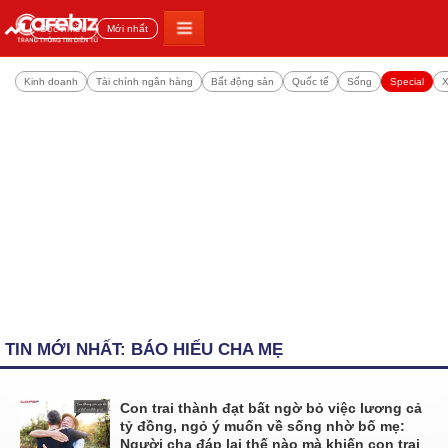
Đọc nhiều
Mới nhất
Kinh doanh
Tài chính ngân hàng
Bất động sản
Quốc tế
Sống
Special
X
TIN MỚI NHẤT: BÁO HIẾU CHA MẸ
Con trai thành đạt bất ngờ bỏ việc lương cả
tỷ đồng, ngỏ ý muốn về sống nhờ bố mẹ:
Người cha đáp lại thế nào mà khiến con trai