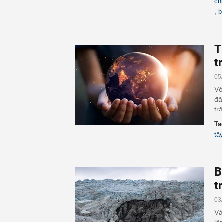
ch
,
b
T
t
05
Vớ
đã
tr
Ta
tâ
B
t
03
Và