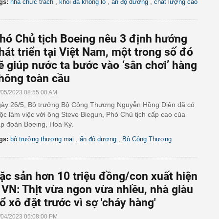
,
,
,
gs:
nhà chức trách
khối đá khổng lồ
ấn độ dương
chất lượng cao
hó Chủ tịch Boeing nêu 3 định hướng
hát triển tại Việt Nam, một trong số đó
ẽ giúp nước ta bước vào ‘sân chơi’ hàng
hông toàn cầu
/05/2023 08:55:00 AM
ày 26/5, Bộ trưởng Bộ Công Thương Nguyễn Hồng Diên đã có
ộc làm việc với ông Steve Biegun, Phó Chủ tịch cấp cao của
p đoàn Boeing, Hoa Kỳ.
,
,
gs:
bộ trưởng thương mại
ấn độ dương
Bộ Công Thương
ặc sản hơn 10 triệu đồng/con xuất hiện
 VN: Thịt vừa ngon vừa nhiều, nhà giàu
ổ xô đặt trước vì sợ 'cháy hàng'
/04/2023 05:08:00 PM