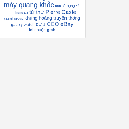
máy quang khắc
hạn sử dụng đất
từ thứ
Pierre Castel
hạn chung cư
khủng hoàng truyền thông
castel group
cựu CEO eBay
galaxy watch
lọi nhuận grab