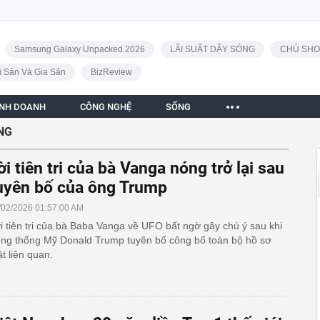
Samsung Galaxy Unpacked 2026
LÃI SUẤT DẬY SÓNG
CHỦ SHO
i Sản Và Gia Sản
BizReview
INH DOANH
CÔNG NGHỆ
SỐNG
NG
ời tiên tri của bà Vanga nóng trở lại sau
uyên bố của ông Trump
/02/2026 01:57:00 AM
i tiên tri của bà Baba Vanga về UFO bất ngờ gây chú ý sau khi
ng thống Mỹ Donald Trump tuyên bố công bố toàn bộ hồ sơ
t liên quan.