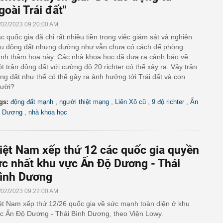
goài Trái đất"
/02/2023 09:20:00 AM
c quốc gia đã chi rất nhiều tiền trong việc giám sát và nghiên
u động đất nhưng dường như vẫn chưa có cách để phòng
ánh thảm họa này. Các nhà khoa học đã đưa ra cảnh báo về
t trận động đất với cường độ 20 richter có thể xảy ra. Vậy trận
ng đất như thế có thể gây ra ảnh hưởng tới Trái đất và con
ười?
,
,
,
,
gs:
động đất mạnh
người thiệt mạng
Liên Xô cũ
9 độ richter
Ấn
,
 Dương
nhà khoa học
iệt Nam xếp thứ 12 các quốc gia quyền
ực nhất khu vực Ấn Độ Dương - Thái
ình Dương
/02/2023 09:22:00 AM
ệt Nam xếp thứ 12/26 quốc gia về sức mạnh toàn diện ở khu
c Ấn Độ Dương - Thái Bình Dương, theo Viện Lowy.