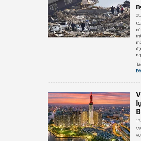
n
20
Cá
cứ
tr
mộ
độ
ng
Ta
Độ
V
l
B
17
Vi
vự