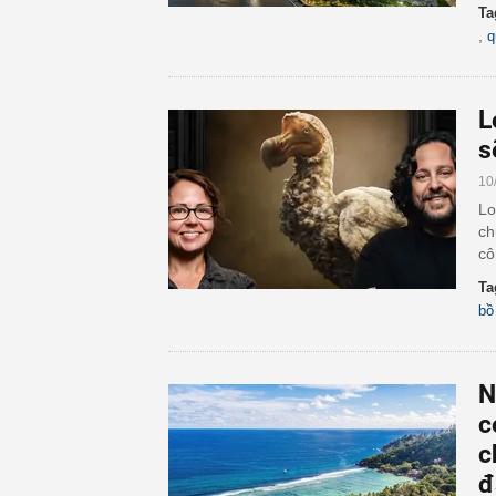
Ta
,
q
L
s
10
Lo
ch
cô
Ta
bồ
N
c
c
đ