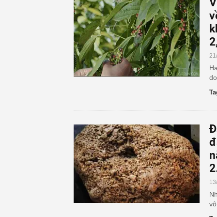
V
v
k
2
21
Hạ
do
Ta
Đ
đ
n
2
13
Nh
vô