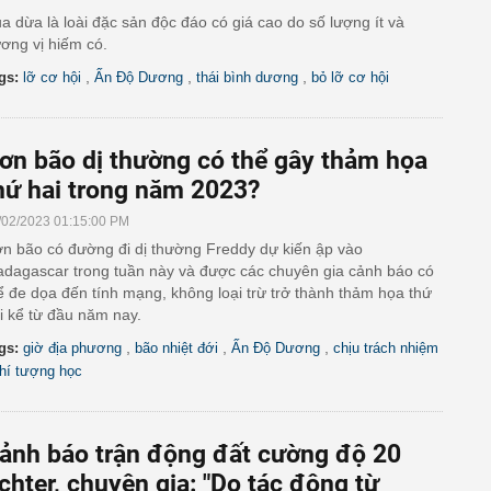
a dừa là loài đặc sản độc đáo có giá cao do số lượng ít và
ơng vị hiếm có.
,
,
,
gs:
lỡ cơ hội
Ấn Độ Dương
thái bình dương
bỏ lỡ cơ hội
ơn bão dị thường có thể gây thảm họa
hứ hai trong năm 2023?
/02/2023 01:15:00 PM
n bão có đường đi dị thường Freddy dự kiến ập vào
dagascar trong tuần này và được các chuyên gia cảnh báo có
ể đe dọa đến tính mạng, không loại trừ trở thành thảm họa thứ
i kể từ đầu năm nay.
,
,
,
gs:
giờ địa phương
bão nhiệt đới
Ấn Độ Dương
chịu trách nhiệm
hí tượng học
ảnh báo trận động đất cường độ 20
ichter, chuyên gia: "Do tác động từ