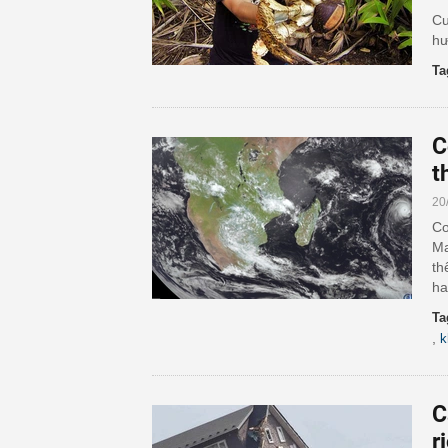
Cu
hư
Ta
C
t
20
Cơ
Ma
th
ha
Ta
,
k
C
r