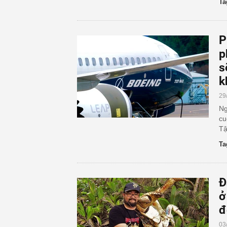
Ta
P
p
s
k
29
Ng
cu
Tậ
Ta
Đ
ở
đ
03