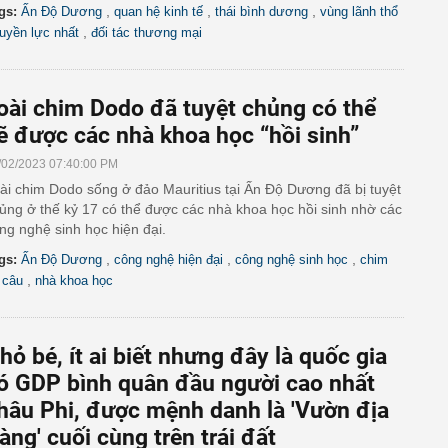
,
,
,
gs:
Ấn Độ Dương
quan hệ kinh tế
thái bình dương
vùng lãnh thổ
,
uyền lực nhất
đối tác thương mại
oài chim Dodo đã tuyệt chủng có thể
ẽ được các nhà khoa học “hồi sinh”
/02/2023 07:40:00 PM
ài chim Dodo sống ở đảo Mauritius tại Ấn Độ Dương đã bị tuyệt
ủng ở thế kỷ 17 có thể được các nhà khoa học hồi sinh nhờ các
ng nghệ sinh học hiện đại.
,
,
,
gs:
Ấn Độ Dương
công nghệ hiện đại
công nghệ sinh học
chim
,
 câu
nhà khoa học
hỏ bé, ít ai biết nhưng đây là quốc gia
ó GDP bình quân đầu người cao nhất
hâu Phi, được mệnh danh là 'Vườn địa
àng' cuối cùng trên trái đất