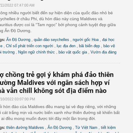
/11/2022 07:47:00 AM
ông nhiều người biết đến sự hiện diện của quốc đảo nhỏ bé
ychelles ở châu Phi, dù hòn đảo này cùng Maldives và
uritius được coi là “Tam ngọc” bởi phong cảnh tuyệt đẹp giữa
ng Ấn Độ Dương.
,
,
,
gs:
Ấn Độ Dương
quần đảo seychelles
người gốc Hoa
đại học
,
,
,
,
le
Chỉ số phát triển con người
lục địa đen
bãi biển đẹp
bảo vệ
,
,
,
i trường
Ngôn ngữ chính thức
bảo vật quốc gia
Vườn địa đàng
ợ chồng trẻ gợi ý khám phá đảo thiên
ường Maldives với ngân sách hợp ví
à vẫn chill không sót địa điểm nào
/10/2022 03:07:00 PM
i hòn đảo của Maldives đều mang lại vẻ đẹp riêng, với những
i cát trắng mịn và nước biển xanh như thiên đường sẽ khiến bất
 ai đều mong muốn được tới đây một lần trong đời.
,
,
,
gs:
thiên đường Maldives
Ấn Độ Dương
Từ Việt Nam
tiết kiệm