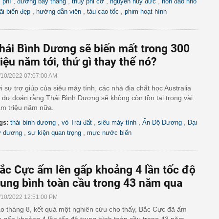
,
,
,
,
i phí
đường bay thẳng
thủy phi cơ
nguyễn huy đức
hòn đảo nhỏ
,
,
,
ãi biển đẹp
hướng dẫn viên
tàu cao tốc
phim hoạt hình
hái Bình Dương sẽ biến mất trong 300
riệu năm tới, thứ gì thay thế nó?
/10/2022 07:07:00 AM
i sự trợ giúp của siêu máy tính, các nhà địa chất học Australia
 dự đoán rằng Thái Bình Dương sẽ không còn tồn tại trong vài
ăm triệu năm nữa.
,
,
,
,
gs:
thái bình dương
vỏ Trái đất
siêu máy tính
Ấn Độ Dương
Đại
,
,
y dương
sự kiện quan trọng
mực nước biển
ắc Cực ấm lên gấp khoảng 4 lần tốc độ
rung bình toàn cầu trong 43 năm qua
/10/2022 12:51:00 PM
o tháng 8, kết quả một nghiên cứu cho thấy, Bắc Cực đã ấm