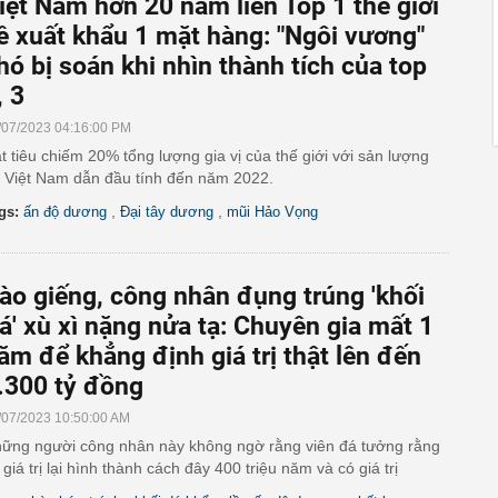
iệt Nam hơn 20 năm liền Top 1 thế giới
ề xuất khẩu 1 mặt hàng: "Ngôi vương"
hó bị soán khi nhìn thành tích của top
, 3
/07/2023 04:16:00 PM
t tiêu chiếm 20% tổng lượng gia vị của thế giới với sản lượng
 Việt Nam dẫn đầu tính đến năm 2022.
,
,
gs:
ấn độ dương
Đại tây dương
mũi Hảo Vọng
ào giếng, công nhân đụng trúng 'khối
á' xù xì nặng nửa tạ: Chuyên gia mất 1
ăm để khẳng định giá trị thật lên đến
.300 tỷ đồng
/07/2023 10:50:00 AM
ững người công nhân này không ngờ rằng viên đá tưởng rằng
 giá trị lại hình thành cách đây 400 triệu năm và có giá trị