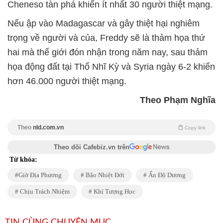
Cheneso tàn phá khiến ít nhất 30 người thiệt mạng.
Nếu ập vào Madagascar và gây thiệt hại nghiêm
trọng về người và của, Freddy sẽ là thảm họa thứ
hai mà thế giới đón nhận trong năm nay, sau thảm
họa động đất tại Thổ Nhĩ Kỳ và Syria ngày 6-2 khiến
hơn 46.000 người thiệt mạng.
Theo Phạm Nghĩa
Theo
nld.com.vn
Copy link
Theo dõi Cafebiz.vn trên
Từ khóa:
Giờ Địa Phương
Bão Nhiệt Đới
Ấn Độ Dương
Chịu Trách Nhiệm
Khí Tượng Học
TIN CÙNG CHUYÊN MỤC