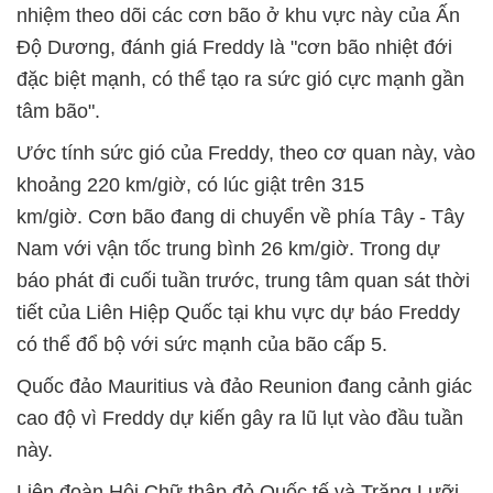
nhiệm theo dõi các cơn bão ở khu vực này của Ấn
Độ Dương, đánh giá Freddy là "cơn bão nhiệt đới
đặc biệt mạnh, có thể tạo ra sức gió cực mạnh gần
tâm bão".
Ước tính sức gió của Freddy, theo cơ quan này, vào
khoảng 220 km/giờ, có lúc giật trên 315
km/giờ. Cơn bão đang di chuyển về phía Tây - Tây
Nam với vận tốc trung bình 26 km/giờ. Trong dự
báo phát đi cuối tuần trước, trung tâm quan sát thời
tiết của Liên Hiệp Quốc tại khu vực dự báo Freddy
có thể đổ bộ với sức mạnh của bão cấp 5.
Quốc đảo Mauritius và đảo Reunion đang cảnh giác
cao độ vì Freddy dự kiến gây ra lũ lụt vào đầu tuần
này.
Liên đoàn Hội Chữ thập đỏ Quốc tế và Trăng Lưỡi