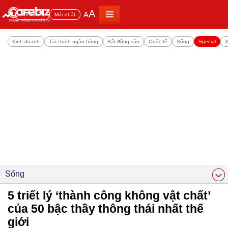
A
A
Đọc nhiều
Mới nhất
Kinh doanh
Tài chính ngân hàng
Bất động sản
Quốc tế
Sống
Special
X
Sống
5 triết lý ‘thành công không vật chất’
của 50 bậc thầy thông thái nhất thế
giới