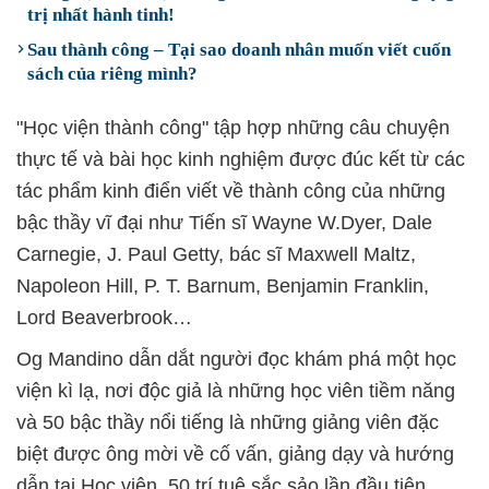
trị nhất hành tinh!
Sau thành công – Tại sao doanh nhân muốn viết cuốn
sách của riêng mình?
"Học viện thành công" tập hợp những câu chuyện
thực tế và bài học kinh nghiệm được đúc kết từ các
tác phẩm kinh điển viết về thành công của những
bậc thầy vĩ đại như Tiến sĩ Wayne W.Dyer, Dale
Carnegie, J. Paul Getty, bác sĩ Maxwell Maltz,
Napoleon Hill, P. T. Barnum, Benjamin Franklin,
Lord Beaverbrook…
Og Mandino dẫn dắt người đọc khám phá một học
viện kì lạ, nơi độc giả là những học viên tiềm năng
và 50 bậc thầy nổi tiếng là những giảng viên đặc
biệt được ông mời về cố vấn, giảng dạy và hướng
dẫn tại Học viện. 50 trí tuệ sắc sảo lần đầu tiên