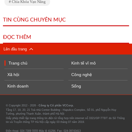
Chìa Khóa Vạn Năng
TIN CÙNG CHUYÊN MỤC
ĐỌC THÊM
Lên đầu trang
Trang chủ
Kinh tế vĩ mô
Xã hội
Công nghệ
Kinh doanh
Sống
© Copyright 2012 - 2026 -
Công ty Cổ phần VCCorp.
Tầng 17, 19, 20, 21 Toà nhà Center Building - Hapulico Complex, Số 01, phố Nguyễn Huy
Tưởng, phường Thanh Xuân, thành phố Hà Nội
Giấy phép thiết lập trang thông tin điện tử tổng hợp trên internet số 3321/GP-TTĐT do Sở Thông
tin và Truyền thông TP Hà Nội cấp ngày 03 tháng 07 năm 2019.
Điện thoại: 024 7309 5555 Máy lẻ 41294. Fax: 024-39743413