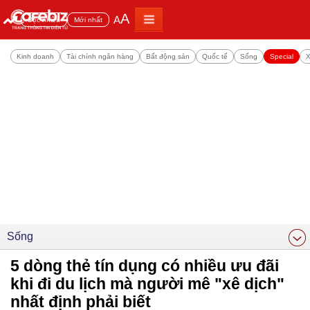
A
A
Đọc nhiều
Mới nhất
Kinh doanh
Tài chính ngân hàng
Bất động sản
Quốc tế
Sống
Special
X
Sống
5 dòng thẻ tín dụng có nhiều ưu đãi
khi đi du lịch mà người mê "xê dịch"
nhất định phải biết