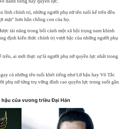
 về danh tiếng hay quyền lực.
n lĩnh chính trị, những người phụ nữ tên tuổi kể trên đều
ượt mặt" hơn hẳn chồng con của họ.
 được tài năng trong bối cảnh một xã hội trọng nam khinh
ẳng định kiến thức chính trị vượt bậc của những người phụ
ể trên, ai mới thực sự là người phụ nữ quyền lực nhất trong
ngay cả những tên tuổi khét tiếng như Lữ hậu hay Võ Tắc
ời phụ nữ từng trụ vững đỉnh cao quyền lực trong suốt gần
ng hậu của vương triều Đại Hán