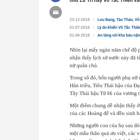
như Lữ Trĩ hay Võ Tắc Thiên vẫ
Lưu Bang, Tào Tháo, Võ 
23-12-2018
Lý do khiến Võ Tắc Thiên khô
01-07-2018
An táng với kho báu nặn
01-06-2018
Nhìn lại mấy ngàn năm chế độ p
nhận thấy lịch sử nước này đã t
nữ quân chủ.
Trong số đó, bốn người phụ nữ 
Hán triều, Tiêu Thái hậu của Đ
Tây Thái hậu Từ Hi của vương 
Một điểm chung dễ nhận thấy ở 
của các Hoàng đế và đều sinh hạ
Những người con của họ sau đó 
một mẫu thân quá ưu việt, các v