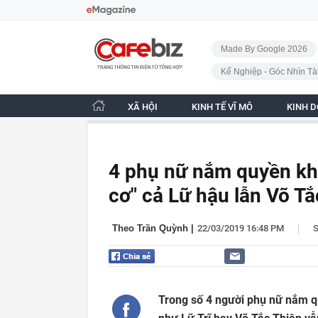
Bỏ qua điều hướng
CafeBiz - Trang chủ
Made By Google 2026
Kế Nghiệp - Góc Nhìn Tà
XÃ HỘI
KINH TẾ VĨ MÔ
KINH 
4 phụ nữ nắm quyền khét
cơ" cả Lữ hậu lẫn Võ Tắ
|
Theo Trần Quỳnh
|
22/03/2019 16:48 PM
Trong số 4 người phụ nữ nắm qu