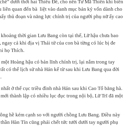
 chế" dưới thời hai Thiếu Đế, cho nên Tư Mã Thiên khi biên
ệu liên quan đến bà liệt vào danh mục bản kỷ vốn dành cho
hấy thủ đoạn và năng lực chính trị của người phụ nữ ấy cao
 khoảng thời gian Lưu Bang còn tại thế, Lữ hậu chưa bao
 ngay cả khi địa vị Thái tử của con bà từng có lúc bị đe
hi họ Thích.
 một Hoàng hậu có bản lĩnh chính trị, lại nắm trong tay
ất có thể lịch sử nhà Hán kể từ sau khi Lưu Bang qua đời
.
 nhất ở thế cục triều đình nhà Hán sau khi Cao Tổ băng hà.
mới thành lập có nhiều lục đục trong nội bộ, Lữ Trĩ đã một
hông hề kém cạnh so với người chồng Lưu Bang. Điều này
n thần Hàn Tín cũng phải chết tức tưởi dưới tay người phụ