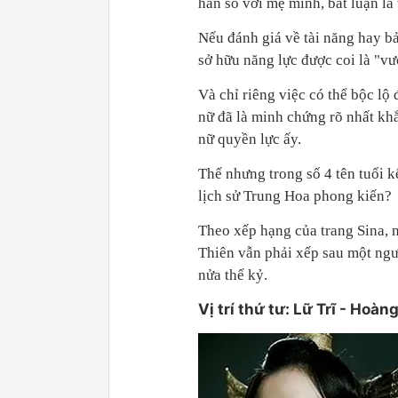
hẳn so với mẹ mình, bất luận là
Nếu đánh giá về tài năng hay bả
sở hữu năng lực được coi là "v
Và chỉ riêng việc có thể bộc lộ
nữ đã là minh chứng rõ nhất kh
nữ quyền lực ấy.
Thế nhưng trong số 4 tên tuổi k
lịch sử Trung Hoa phong kiến?
Theo xếp hạng của trang Sina, 
Thiên vẫn phải xếp sau một ngư
nửa thế kỷ.
Vị trí thứ tư: Lữ Trĩ - Hoà