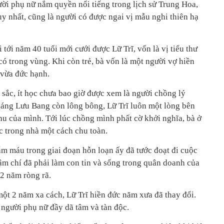
ời phụ nữ nắm quyền nổi tiếng trong lịch sử Trung Hoa,
y nhất, cũng là người có được ngai vị mẫu nghi thiên hạ
ới năm 40 tuổi mới cưới được Lữ Trĩ, vốn là vị tiểu thư
có trong vùng. Khi còn trẻ, bà vốn là một người vợ hiền
i vừa đức hạnh.
 sắc, ít học chưa bao giờ được xem là người chồng lý
áng Lưu Bang còn lông bông, Lữ Trĩ luôn một lòng bên
hu của mình. Tới lúc chồng mình phất cờ khởi nghĩa, bà ở
c trong nhà một cách chu toàn.
 máu trong giai đoạn hỗn loạn ấy đã tước đoạt đi cuộc
ậm chí đã phải làm con tin và sống trong quân doanh của
2 năm ròng rã.
ột 2 năm xa cách, Lữ Trĩ hiền đức năm xưa đã thay đổi.
 người phụ nữ đầy dã tâm và tàn độc.