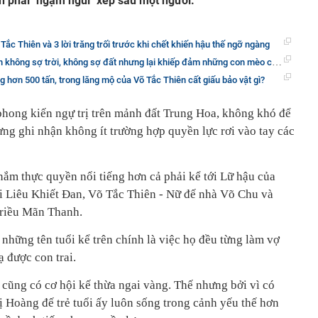
n phải "ngậm ngùi" xếp sau một người.
Tắc Thiên và 3 lời trăng trối trước khi chết khiến hậu thế ngỡ ngàng
ng sợ trời, không sợ đất nhưng lại khiếp đảm những con mèo cho đến tận lúc chết
g hơn 500 tấn, trong lăng mộ của Võ Tắc Thiên cất giấu bảo vật gì?
hong kiến ngự trị trên mảnh đất Trung Hoa, không khó để
ừng ghi nhận không ít trường hợp quyền lực rơi vào tay các
nắm thực quyền nổi tiếng hơn cả phải kể tới Lữ hậu của
ại Liêu Khiết Đan, Võ Tắc Thiên - Nữ đế nhà Võ Chu và
triều Mãn Thanh.
những tên tuổi kể trên chính là việc họ đều từng làm vợ
 được con trai.
cũng có cơ hội kế thừa ngai vàng. Thế nhưng bởi vì có
ị Hoàng đế trẻ tuổi ấy luôn sống trong cảnh yếu thế hơn