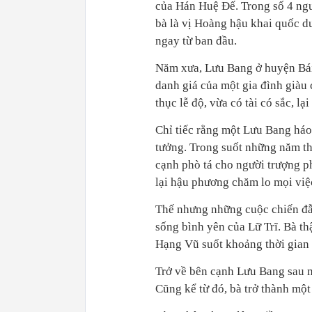
của Hán Huệ Đế. Trong số 4 ngư
bà là vị Hoàng hậu khai quốc du
ngay từ ban đầu.
Năm xưa, Lưu Bang ở huyện Bái t
danh giá của một gia đình giàu 
thục lễ độ, vừa có tài có sắc, lạ
Chỉ tiếc rằng một Lưu Bang háo
tưởng. Trong suốt những năm th
cạnh phò tá cho người trượng p
lại hậu phương chăm lo mọi việ
Thế nhưng những cuộc chiến đẫm
sống bình yên của Lữ Trĩ. Bà th
Hạng Vũ suốt khoảng thời gian 
Trở về bên cạnh Lưu Bang sau m
Cũng kể từ đó, bà trở thành một