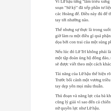
Vì Lữ hậu từng "lâm triều xưng
soạn "Sử ký" đã xếp phần tư li
các Hoàng đế. Điều này đủ để t
tay tới nhường nào.
Thế nhưng sự thực là trong suốt
giờ làm ra một điều gì quá phận,
dọa bởi con trai của một sủng p
Nếu lúc đó Lữ Trĩ không phải là
một tập đoàn ủng hộ đông đảo, r
sẽ được viết theo một cách khác
Tài năng của Lữ hậu thể hiện rõ
Trước bối cảnh một vương triều 
tay dẹp yên mọi mâu thuẫn.
Thủ đoạn và năng lực của bà k
cũng lý giải vì sao đến cả chiế
nữ quyền lực như Lữ hậu.