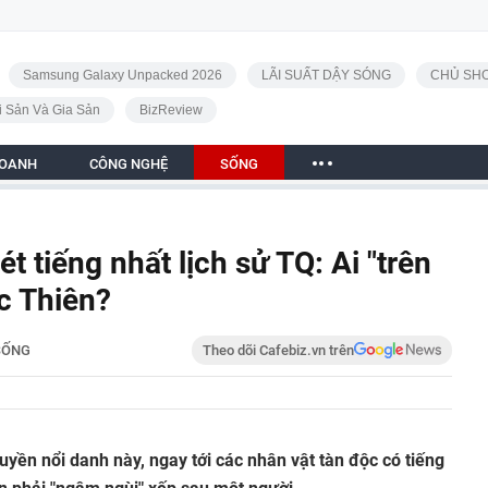
Samsung Galaxy Unpacked 2026
LÃI SUẤT DẬY SÓNG
CHỦ SHO
i Sản Và Gia Sản
BizReview
DOANH
CÔNG NGHỆ
SỐNG
 tiếng nhất lịch sử TQ: Ai "trên
c Thiên?
SỐNG
Theo dõi Cafebiz.vn trên
yền nổi danh này, ngay tới các nhân vật tàn độc có tiếng