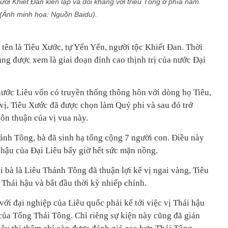
gười Khiết Đan kiến lập và đối kháng với triều Tống ở phía nam.
(Ảnh minh họa: Nguồn Baidu).
 tên là Tiêu Xước, tự Yến Yến, người tộc Khiết Đan. Thời
ng được xem là giai đoạn đỉnh cao thịnh trị của nước Đại
nước Liêu vốn có truyền thống thông hôn với dòng họ Tiêu,
vị, Tiêu Xước đã được chọn làm Quý phi và sau đó trở
ôn thuận của vị vua này.
Cảnh Tông, bà đã sinh hạ tổng cộng 7 người con. Điều này
hậu của Đại Liêu bấy giờ hết sức mặn nồng.
ai bà là Liêu Thánh Tông đã thuận lợi kế vị ngai vàng, Tiêu
hái hậu và bắt đầu thời kỳ nhiếp chính.
với đại nghiệp của Liêu quốc phải kể tới việc vị Thái hậu
 của Tống Thái Tông. Chỉ riêng sự kiện này cũng đã gián