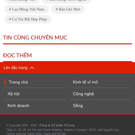
Lao Động Việt Nam
Bản Ghi Nhớ
Cư Trú Bất Hợp Pháp
TIN CÙNG CHUYÊN MỤC
ĐỌC THÊM
Lên đầu trang
Trang chủ
Kinh tế vĩ mô
Xã hội
Công nghệ
Kinh doanh
Sống
© Copyright 2012 - 2026 -
Công ty Cổ phần VCCorp.
Tầng 17, 19, 20, 21 Toà nhà Center Building - Hapulico Complex, Số 01, phố Nguyễn Huy
Tưởng, phường Thanh Xuân, thành phố Hà Nội