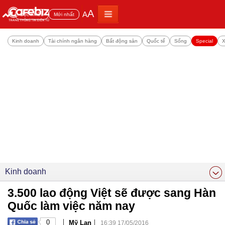
A
A
Đọc nhiều
Mới nhất
Kinh doanh
Tài chính ngân hàng
Bất động sản
Quốc tế
Sống
Special
X
Kinh doanh
3.500 lao động Việt sẽ được sang Hàn
Quốc làm việc năm nay
|
|
0
Mỹ Lan
16:39 17/05/2016