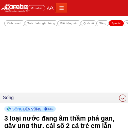
A
A
Đọc nhiều
Mới nhất
Kinh doanh
Tài chính ngân hàng
Bất động sản
Quốc tế
Sống
Special
X
Sống
3 loại nước đang âm thầm phá gan,
gây ung thư, cái số 2 cả trẻ em lẫn