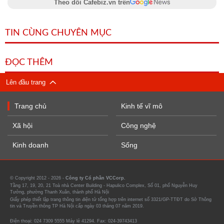
Theo dõi Cafebiz.vn trên
TIN CÙNG CHUYÊN MỤC
ĐỌC THÊM
Lên đầu trang
Trang chủ
Kinh tế vĩ mô
Xã hội
Công nghệ
Kinh doanh
Sống
© Copyright 2012 - 2026 -
Công ty Cổ phần VCCorp.
Tầng 17, 19, 20, 21 Toà nhà Center Building - Hapulico Complex, Số 01, phố Nguyễn Huy
Tưởng, phường Thanh Xuân, thành phố Hà Nội
Giấy phép thiết lập trang thông tin điện tử tổng hợp trên internet số 3321/GP-TTĐT do Sở Thông
tin và Truyền thông TP Hà Nội cấp ngày 03 tháng 07 năm 2019.
Điện thoại: 024 7309 5555 Máy lẻ 41294. Fax: 024-39743413