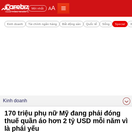
A
A
Đọc nhiều
Mới nhất
Kinh doanh
Tài chính ngân hàng
Bất động sản
Quốc tế
Sống
Special
X
Kinh doanh
170 triệu phụ nữ Mỹ đang phải đóng
thuế quần áo hơn 2 tỷ USD mỗi năm vì
là phái yếu