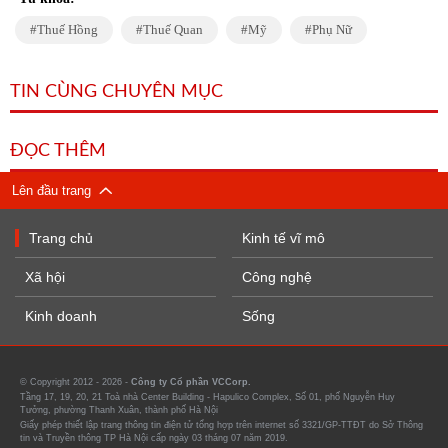
Thuế Hồng
Thuế Quan
Mỹ
Phụ Nữ
TIN CÙNG CHUYÊN MỤC
ĐỌC THÊM
Lên đầu trang
Trang chủ
Kinh tế vĩ mô
Xã hội
Công nghệ
Kinh doanh
Sống
© Copyright 2012 - 2026 -
Công ty Cổ phần VCCorp.
Tầng 17, 19, 20, 21 Toà nhà Center Building - Hapulico Complex, Số 01, phố Nguyễn Huy
Tưởng, phường Thanh Xuân, thành phố Hà Nội
Giấy phép thiết lập trang thông tin điện tử tổng hợp trên internet số 3321/GP-TTĐT do Sở Thông
tin và Truyền thông TP Hà Nội cấp ngày 03 tháng 07 năm 2019.