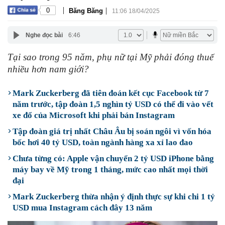
|
|
0
Băng Băng
11:06 18/04/2025
Nghe đọc bài
6:46
Tại sao trong 95 năm, phụ nữ tại Mỹ phải đóng thuế
nhiều hơn nam giới?
Mark Zuckerberg đã tiên đoán kết cục Facebook từ 7
năm trước, tập đoàn 1,5 nghìn tỷ USD có thể đi vào vết
xe đổ của Microsoft khi phải bán Instagram
Tập đoàn giá trị nhất Châu Âu bị soán ngôi vì vốn hóa
bốc hơi 40 tỷ USD, toàn ngành hàng xa xỉ lao đao
Chưa từng có: Apple vận chuyển 2 tỷ USD iPhone bằng
máy bay về Mỹ trong 1 tháng, mức cao nhất mọi thời
đại
Mark Zuckerberg thừa nhận ý định thực sự khi chi 1 tỷ
USD mua Instagram cách đây 13 năm