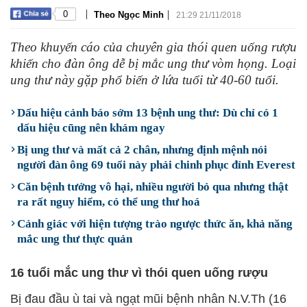
|
|
0
Theo Ngọc Minh
21:29 21/11/2018
Theo khuyến cáo của chuyên gia thói quen uống rượu
khiến cho đàn ông dễ bị mắc ung thư vòm họng. Loại
ung thư này gặp phổ biến ở lứa tuổi từ 40-60 tuổi.
Dấu hiệu cảnh báo sớm 13 bệnh ung thư: Dù chỉ có 1
dấu hiệu cũng nên khám ngay
Bị ung thư và mất cả 2 chân, nhưng định mệnh nói
người đàn ông 69 tuổi này phải chinh phục đỉnh Everest
Căn bệnh tưởng vô hại, nhiều người bỏ qua nhưng thật
ra rất nguy hiểm, có thể ung thư hoá
Cảnh giác với hiện tượng trào ngược thức ăn, khả năng
mắc ung thư thực quản
16 tuổi mắc ung thư vì thói quen uống rượu
Bị đau đầu ù tai và ngạt mũi bệnh nhân N.V.Th (16