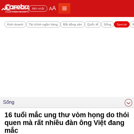
A
A
Đọc nhiều
Mới nhất
Kinh doanh
Tài chính ngân hàng
Bất động sản
Quốc tế
Sống
Special
X
Sống
16 tuổi mắc ung thư vòm họng do thói
quen mà rất nhiều đàn ông Việt đang
mắc