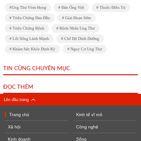
Ung Thư Vòm Họng
Đàn Ông Việt
Thuốc Điều Trị
Triệu Chứng Đau Đầu
Giai Đoạn Sớm
Triệu Chứng Bệnh
Bệnh Nhân Ung Thư
Lối Sống Lành Mạnh
Chế Độ Dinh Dưỡng
Khám Sức Khỏe Định Kỳ
Nguy Cơ Ung Thư
TIN CÙNG CHUYÊN MỤC
ĐỌC THÊM
Lên đầu trang
Trang chủ
Kinh tế vĩ mô
Xã hội
Công nghệ
Kinh doanh
Sống