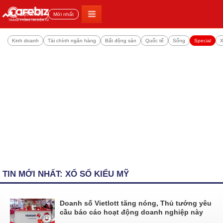
Đọc nhiều
Mới nhất
Kinh doanh
Tài chính ngân hàng
Bất động sản
Quốc tế
Sống
Special
X
TIN MỚI NHẤT: XỔ SỐ KIỂU MỸ
Doanh số Vietlott tăng nóng, Thủ tướng yêu
cầu báo cáo hoạt động doanh nghiệp này