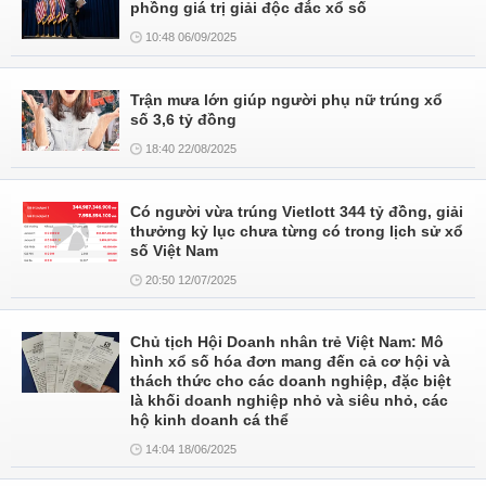
phồng giá trị giải độc đắc xổ số
10:48 06/09/2025
Trận mưa lớn giúp người phụ nữ trúng xổ
số 3,6 tỷ đồng
18:40 22/08/2025
Có người vừa trúng Vietlott 344 tỷ đồng, giải
thưởng kỷ lục chưa từng có trong lịch sử xổ
số Việt Nam
20:50 12/07/2025
Chủ tịch Hội Doanh nhân trẻ Việt Nam: Mô
hình xổ số hóa đơn mang đến cả cơ hội và
thách thức cho các doanh nghiệp, đặc biệt
là khối doanh nghiệp nhỏ và siêu nhỏ, các
hộ kinh doanh cá thể
14:04 18/06/2025