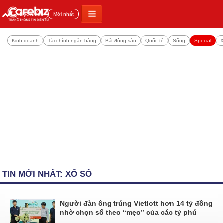
Đọc nhiều
Mới nhất
Kinh doanh
Tài chính ngân hàng
Bất động sản
Quốc tế
Sống
Special
X
TIN MỚI NHẤT: XỔ SỐ
Người đàn ông trúng Vietlott hơn 14 tỷ đồng
nhờ chọn số theo “mẹo” của các tỷ phú