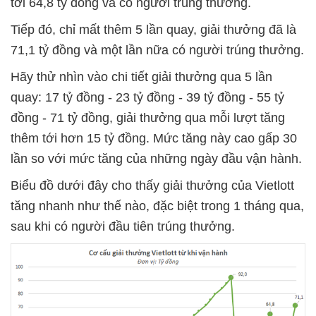
tới 64,8 tỷ đồng và có người trúng thưởng.
Tiếp đó, chỉ mất thêm 5 lần quay, giải thưởng đã là
71,1 tỷ đồng và một lần nữa có người trúng thưởng.
Hãy thử nhìn vào chi tiết giải thưởng qua 5 lần
quay: 17 tỷ đồng - 23 tỷ đồng - 39 tỷ đồng - 55 tỷ
đồng - 71 tỷ đồng, giải thưởng qua mỗi lượt tăng
thêm tới hơn 15 tỷ đồng. Mức tăng này cao gấp 30
lần so với mức tăng của những ngày đầu vận hành.
Biểu đồ dưới đây cho thấy giải thưởng của Vietlott
tăng nhanh như thế nào, đặc biệt trong 1 tháng qua,
sau khi có người đầu tiên trúng thưởng.