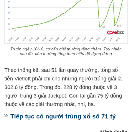
Trước ngày 16/10, cơ cấu giải thưởng tăng chậm. Tuy nhiên
sau đó, tiền thưởng tăng theo biểu đồ dựng đứng
Theo thống kê, sau 51 lần quay thưởng, tổng số
tiền Vietlott phải chi cho những người trúng giải là
302,6 tỷ đồng. Trong đó, 228 tỷ đồng thuộc về 3
người trúng 3 giải Jackpot. Còn lại gần 75 tỷ đồng
thuộc về các giải thưởng nhất, nhì, ba.
Tiếp tục có người trúng xổ số 71 tỷ