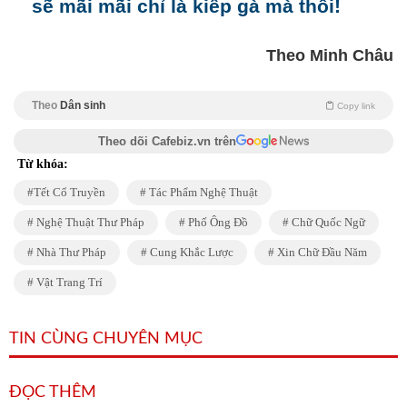
sẽ mãi mãi chỉ là kiếp gà mà thôi!
Theo Minh Châu
Theo
Dân sinh
Copy link
Theo dõi Cafebiz.vn trên
Từ khóa:
Tết Cổ Truyền
Tác Phẩm Nghệ Thuật
Nghệ Thuật Thư Pháp
Phố Ông Đồ
Chữ Quốc Ngữ
Nhà Thư Pháp
Cung Khắc Lược
Xin Chữ Đầu Năm
Vật Trang Trí
TIN CÙNG CHUYÊN MỤC
ĐỌC THÊM