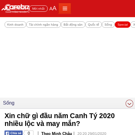
A
A
Đọc nhiều
Mới nhất
Kinh doanh
Tài chính ngân hàng
Bất động sản
Quốc tế
Sống
Special
X
Sống
Xin chữ gì đầu năm Canh Tý 2020
nhiều lộc và may mắn?
|
|
0
Theo Minh Châu
20:20 29/01/2020