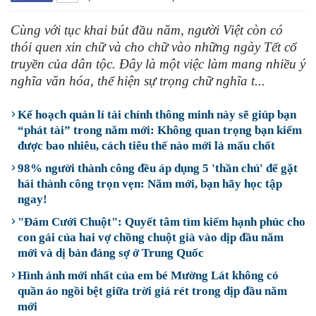
Cùng với tục khai bút đầu năm, người Việt còn có
thói quen xin chữ và cho chữ vào những ngày Tết cổ
truyền của dân tộc. Đây là một việc làm mang nhiều ý
nghĩa văn hóa, thể hiện sự trọng chữ nghĩa t...
Kế hoạch quản lí tài chính thông minh này sẽ giúp bạn
“phát tài” trong năm mới: Không quan trọng bạn kiếm
được bao nhiêu, cách tiêu thế nào mới là mấu chốt
98% người thành công đều áp dụng 5 'thần chú' để gặt
hái thành công trọn vẹn: Năm mới, bạn hãy học tập
ngay!
"Đám Cưới Chuột": Quyết tâm tìm kiếm hạnh phúc cho
con gái của hai vợ chồng chuột già vào dịp đầu năm
mới và dị bản đáng sợ ở Trung Quốc
Hình ảnh mới nhất của em bé Mường Lát không có
quần áo ngồi bệt giữa trời giá rét trong dịp đầu năm
mới