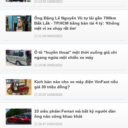
12:33 13/06/2023
Ông Đặng Lê Nguyên Vũ tự lái gần 700km
Đắk Lắk - TP.HCM bằng bán tải 4 tỷ: ‘Không
mệt vì xe chạy rất êm’
11:09 09/03/2023
Ô tô "huyền thoại" một thời xuống giá chỉ
ngang ngửa một chiếc xe máy
15:06 25/05/2022
Kịch bản nào cho xe máy điện VinFast nếu
giá 30 triệu đồng?
20:25 10/09/2018
10 siêu phẩm Ferrari mà bất kỳ người đàn
ông nào cũng khao khát
16:47 23/07/2015