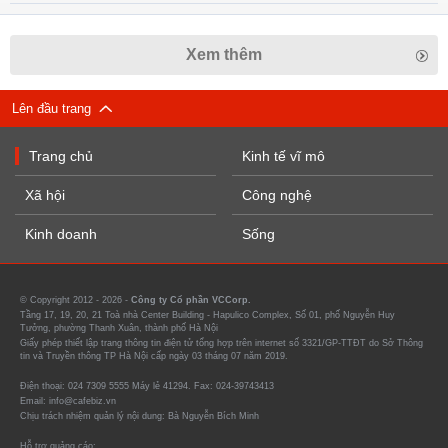
Xem thêm
Lên đầu trang
Trang chủ
Kinh tế vĩ mô
Xã hội
Công nghệ
Kinh doanh
Sống
© Copyright 2012 - 2026 -
Công ty Cổ phần VCCorp.
Tầng 17, 19, 20, 21 Toà nhà Center Building - Hapulico Complex, Số 01, phố Nguyễn Huy
Tưởng, phường Thanh Xuân, thành phố Hà Nội
Giấy phép thiết lập trang thông tin điện tử tổng hợp trên internet số 3321/GP-TTĐT do Sở Thông
tin và Truyền thông TP Hà Nội cấp ngày 03 tháng 07 năm 2019.
Điện thoại: 024 7309 5555 Máy lẻ 41294. Fax: 024-39743413
Email: info@cafebiz.vn
Chịu trách nhiệm quản lý nội dung: Bà Nguyễn Bích Minh
Hỗ trợ quảng cáo: