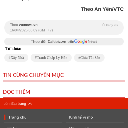
Theo An Yên/VTC
Theo
vtcnews.vn
Copy link
16/04/2025 06:09 (GMT +7)
Theo dõi Cafebiz.vn trên
Từ khóa:
Xây Nhà
Tranh Chấp Ly Hôn
Chia Tài Sản
TIN CÙNG CHUYÊN MỤC
ĐỌC THÊM
Lên đầu trang
Trang chủ
Kinh tế vĩ mô