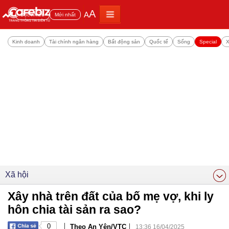
A
A
Đọc nhiều
Mới nhất
Kinh doanh
Tài chính ngân hàng
Bất động sản
Quốc tế
Sống
Special
X
Xã hội
Xây nhà trên đất của bố mẹ vợ, khi ly
hôn chia tài sản ra sao?
|
|
0
Theo An Yên/VTC
13:36 16/04/2025