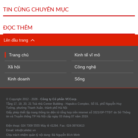
TIN CÙNG CHUYÊN MỤC
ĐỌC THÊM
Lên đầu trang
Trang chủ
Kinh tế vĩ mô
Xã hội
Công nghệ
Kinh doanh
Sống
© Copyright 2012 - 2026 -
Công ty Cổ phần VCCorp.
Tầng 17, 19, 20, 21 Toà nhà Center Building - Hapulico Complex, Số 01, phố Nguyễn Huy
Tưởng, phường Thanh Xuân, thành phố Hà Nội
Giấy phép thiết lập trang thông tin điện tử tổng hợp trên internet số 3321/GP-TTĐT do Sở Thông
tin và Truyền thông TP Hà Nội cấp ngày 03 tháng 07 năm 2019.
Điện thoại: 024 7309 5555 Máy lẻ 41294. Fax: 024-39743413
Email: info@cafebiz.vn
Chịu trách nhiệm quản lý nội dung: Bà Nguyễn Bích Minh