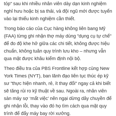
tóp" sau khi nhiều nhân viên dày dạn kinh nghiệm
nghỉ hưu hoặc bị sa thải, và đội ngũ mới được tuyển
vào lại thiếu kinh nghiệm cần thiết.
Trong báo cáo của Cục hàng không liên bang Mỹ
(FAA) từng ghi nhận thợ máy dùng "dụng cụ tự chế"
để đo độ khe hở giữa các chi tiết, không được hiệu
chuẩn, không tuân quy trình lưu kho – nhưng vẫn
qua mặt được khâu kiểm định nội bộ.
Theo điều tra của PBS Frontline kết hợp cùng New
York Times (NYT), ban lãnh đạo liên tục thúc ép kỹ
sư "thực hiện nhanh, rẻ, ít thay đổi" ngay cả khi biết
sẽ tăng rủi ro kỹ thuật về sau. Ngoài ra, nhân viên
sàn máy sợ ‘mất việc’ nên ngại dừng dây chuyền để
ghi nhận lỗi, thay vào đó họ tìm cách qua mặt quy
trình để đẩy máy bay rời xưởng.