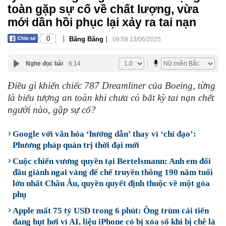
toàn gặp sự cố về chất lượng, vừa
mới dần hồi phục lại xảy ra tai nạn
|
|
0
Băng Băng
09:58 13/06/2025
Nghe đọc bài
6:14
Điều gì khiến chiếc 787 Dreamliner của Boeing, từng
là biểu tượng an toàn khi chưa có bất kỳ tai nạn chết
người nào, gặp sự cố?
Google với văn hóa ‘hướng dẫn’ thay vì ‘chỉ đạo’:
Phương pháp quản trị thời đại mới
Cuộc chiến vương quyền tại Bertelsmann: Anh em đối
đầu giành ngai vàng đế chế truyền thông 190 năm tuổi
lớn nhất Châu Âu, quyền quyết định thuộc về một góa
phụ
Apple mất 75 tỷ USD trong 6 phút: Ông trùm cải tiến
đang hụt hơi vì AI, liệu iPhone có bị xóa sổ khi bị chê là