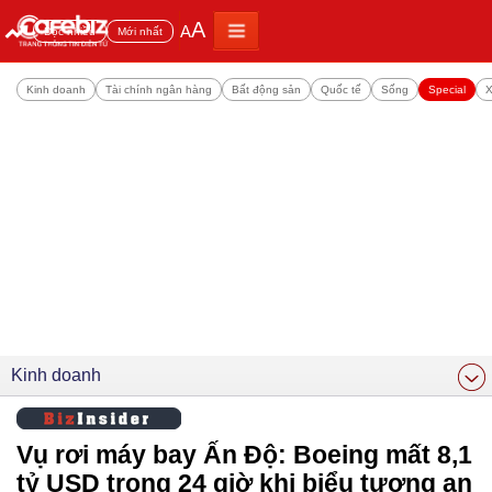
A
A
Đọc nhiều
Mới nhất
Kinh doanh
Tài chính ngân hàng
Bất động sản
Quốc tế
Sống
Special
X
Kinh doanh
Vụ rơi máy bay Ấn Độ: Boeing mất 8,1
tỷ USD trong 24 giờ khi biểu tượng an