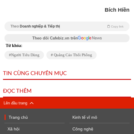
Bích Hiền
Theo
Doanh nghiệp & Tiếp thị
Copy link
Theo dõi Cafebiz.vn trên
Từ khóa:
Người Tiêu Dùng
Quảng Cáo Thổi Phồng
TIN CÙNG CHUYÊN MỤC
ĐỌC THÊM
Lên đầu trang
Trang chủ
Kinh tế vĩ mô
Xã hội
Công nghệ