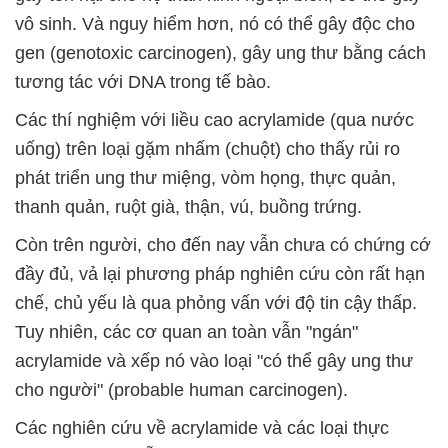
vô sinh. Và nguy hiểm hơn, nó có thể gây độc cho
gen (genotoxic carcinogen), gây ung thư bằng cách
tương tác với DNA trong tế bào.
Các thí nghiệm với liều cao acrylamide (qua nước
uống) trên loại gặm nhấm (chuột) cho thấy rủi ro
phát triển ung thư miệng, vòm họng, thực quản,
thanh quản, ruột già, thận, vú, buồng trứng.
Còn trên người, cho đến nay vẫn chưa có chứng cớ
đầy đủ, vả lại phương pháp nghiên cứu còn rất hạn
chế, chủ yếu là qua phỏng vấn với độ tin cậy thấp.
Tuy nhiên, các cơ quan an toàn vẫn "ngán"
acrylamide và xếp nó vào loại "có thể gây ung thư
cho người" (probable human carcinogen).
Các nghiên cứu về acrylamide và các loại thực