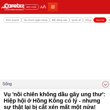
A
A
Đọc nhiều
Mới nhất
Kinh doanh
Tài chính ngân hàng
Bất động sản
Quốc tế
Sống
Special
X
Sống
Vụ 'nồi chiên không dầu gây ung thư':
Hiệp hội ở Hồng Kông có lý - nhưng
sự thật lại bị cắt xén mất một nửa!