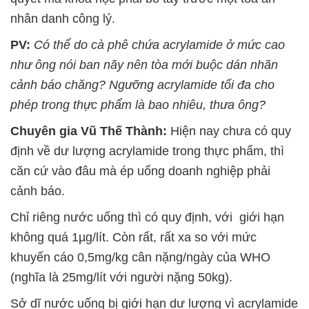
nhân danh công lý.
PV:
Có thể do cà phê chứa acrylamide ở mức cao
như ông nói ban nãy nên tòa mới buộc dán nhãn
cảnh báo chăng? Ngưỡng acrylamide tối đa cho
phép trong thực phẩm là bao nhiêu, thưa ông?
Chuyên gia Vũ Thế Thành:
Hiện nay chưa có quy
định về dư lượng acrylamide trong thực phẩm, thì
căn cứ vào đâu mà ép uổng doanh nghiệp phải
cảnh báo.
Chỉ riêng nước uống thì có quy định, với giới hạn
không quá 1µg/lít. Còn rất, rất xa so với mức
khuyến cáo 0,5mg/kg cân nặng/ngày của WHO
(nghĩa là 25mg/lít với người nặng 50kg).
Sở dĩ nước uống bị giới hạn dư lượng vì acrylamide