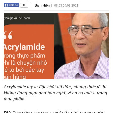
|
|
0
Bích Hiền
08:53 04/03/2021
Acrylamide tuy là độc chất dữ dằn, nhưng thực tế thì
không đáng ngại như bạn nghĩ, vì nó có quá ít trong
thực phẩm.
PV:
Thưa ông, vừa qua, một số tờ báo trong nước