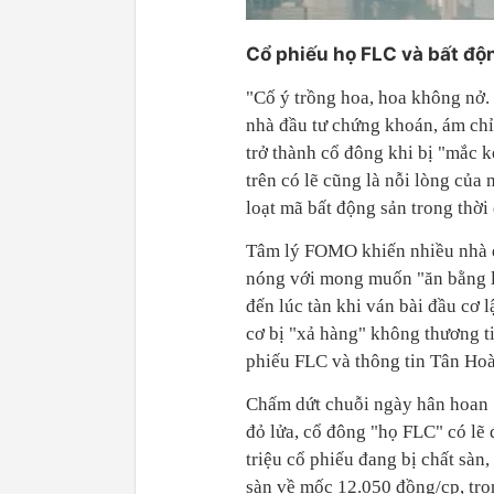
Cổ phiếu họ FLC và bất độ
"Cố ý trồng hoa, hoa không nở. 
nhà đầu tư chứng khoán, ám chỉ
trở thành cổ đông khi bị "mắc k
trên có lẽ cũng là nỗi lòng củ
loạt mã bất động sản trong thời 
Tâm lý FOMO khiến nhiều nhà đầ
nóng với mong muốn "ăn bằng lầ
đến lúc tàn khi ván bài đầu cơ 
cơ bị "xả hàng" không thương tiế
phiếu FLC và thông tin Tân Ho
Chấm dứt chuỗi ngày hân hoan "
đỏ lửa, cổ đông "họ FLC" có lẽ
triệu cổ phiếu đang bị chất sàn
sàn về mốc 12.050 đồng/cp, tron