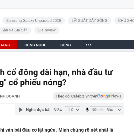
Samsung Galaxy Unpacked 2026
LÃI SUẤT DẬY SÓNG
CHỦ SHO
i Sản Và Gia Sản
BizReview
DOANH
CÔNG NGHỆ
SỐNG
nh cổ đông dài hạn, nhà đầu tư
ng" cổ phiếu nóng?
INH DOANH
Theo dõi Cafebiz.vn trên
6:34
Nghe đọc bài
hi ván bài đầu cơ lật ngửa. Minh chứng rõ nét nhất là