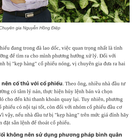
Chuyên gia Nguyễn Hồng Điệp
hiếu đang trong đà lao dốc, việc quan trọng nhất là tỉnh
lưỡng để tìm ra cho mình phương hướng xử lý. Đối với
nh bị "kẹp hàng" cổ phiếu nóng, vị chuyên gia đưa ra hai
 nên cố thủ với cổ phiếu
. Theo ông, nhiều nhà đầu tư
ường có tâm lý nản, thực hiện hủy lệnh bán và chọn
đó cho đến khi thanh khoản quay lại. Tuy nhiên, phương
phiếu có nội tại tốt, còn đối với nhóm cổ phiếu đầu cơ
 Vì vậy, nếu nhà đầu tư bị "kẹp hàng" trên mức giá đỉnh hãy
n đặt sẵn lệnh để thoát cổ phiếu.
 đối không nên sử dụng phương pháp bình quân