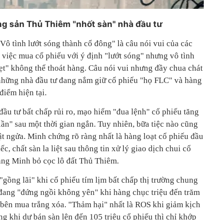
ng sản Thủ Thiêm "nhốt sàn" nhà đầu tư
Vô tình lướt sóng thành cổ đông" là câu nói vui của các
 việc mua cổ phiếu với ý định "lướt sóng" nhưng vô tình
ẹt" không thể thoát hàng. Câu nói vui nhưng đầy chua chát
a những nhà đầu tư đang nắm giữ cổ phiếu "họ FLC" và hàng
điểm hiện tại.
u tư bất chấp rủi ro, mạo hiểm "đua lệnh" cổ phiếu tăng
n" sau một thời gian ngắn. Tuy nhiên, bữa tiệc nào cũng
lật ngửa. Minh chứng rõ ràng nhất là hàng loạt cổ phiếu đầu
c, chất sàn la liệt sau thông tin xử lý giao dịch chui cổ
àng Minh bỏ cọc lô đất Thủ Thiêm.
gồng lãi" khi cổ phiếu tím lịm bất chấp thị trường chung
 đang "đứng ngồi không yên" khi hàng chục triệu đến trăm
, bên mua trắng xóa. "Thảm hại" nhất là ROS khi giảm kịch
g khi dư bán sàn lên đến 105 triệu cổ phiếu thì chỉ khớp