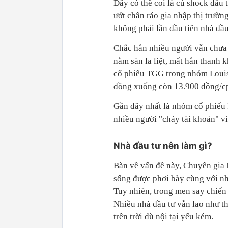
Đây có thể coi là cú shock đầu 
ướt chân ráo gia nhập thị trườn
không phải lần đầu tiên nhà đầu 
Chắc hẳn nhiều người vẫn chưa 
nằm sàn la liệt, mất hẳn thanh 
cổ phiếu TGG trong nhóm Louis 
đồng xuống còn 13.900 đồng/cp
Gần đây nhất là nhóm cổ phiếu 
nhiều người "cháy tài khoản" v
Nhà đầu tư nên làm gì?
Bàn về vấn đề này, Chuyên gia
sống được phơi bày cùng với nh
Tuy nhiên, trong men say chiến 
Nhiều nhà đầu tư vẫn lao như t
trên trời dù nội tại yếu kém.