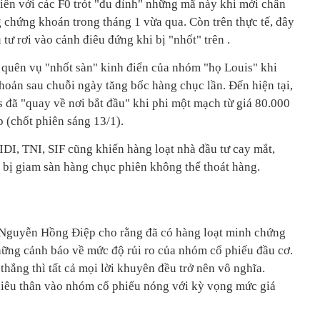
tiên với các F0 trót "đu đỉnh" những mã này khi mới chân
g chứng khoán trong tháng 1 vừa qua. Còn trên thực tế, đây
tư rơi vào cảnh điêu đứng khi bị "nhốt" trên .
quên vụ "nhốt sàn" kinh điển của nhóm "họ Louis" khi
khoản sau chuỗi ngày tăng bốc hàng chục lần. Đến hiện tại,
đã "quay về nơi bắt đầu" khi phi một mạch từ giá 80.000
 (chốt phiên sáng 13/1).
IDI, TNI, SIF cũng khiến hàng loạt nhà đầu tư cay mắt,
ì bị giam sàn hàng chục phiên không thể thoát hàng.
 Nguyễn Hồng Điệp cho rằng đã có hàng loạt minh chứng
ững cảnh báo về mức độ rủi ro của nhóm cổ phiếu đầu cơ.
thắng thì tất cả mọi lời khuyên đều trở nên vô nghĩa.
hiêu thân vào nhóm cổ phiếu nóng với kỳ vọng mức giá