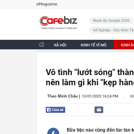
Bỏ qua điều hướng
CafeBiz - Trang chủ
Made By Google 2026
Kế Nghiệp - Góc Nhìn Tà
XÃ HỘI
KINH TẾ VĨ MÔ
KINH 
Vô tình "lướt sóng" thà
nên làm gì khi "kẹp hà
|
Theo Minh Châu
|
13/01/2022 16:24 PM
K
Bữa tiệc nào cũng đến lúc tàn k