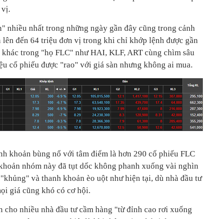
vị.
n" nhiều nhất trong những ngày gần đây cũng trong cảnh
 lên đến 64 triệu đơn vị trong khi chỉ khớp lệnh được gần
ã khác trong "họ FLC" như HAI, KLF, ART cùng chìm sâu
iệu cổ phiếu được "rao" với giá sàn nhưng không ai mua.
anh khoản bùng nổ với tâm điểm là hơn 290 cổ phiếu FLC
h khoản nhóm này đã tụt dốc không phanh xuống vài nghìn
 "khủng" và thanh khoản èo uột như hiện tại, dù nhà đầu tư
i giá cũng khó có cơ hội.
 cho nhiều nhà đầu tư cầm hàng "từ đỉnh cao rơi xuống