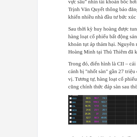
vực sâu" nhìn tài khoản bốc hơi
Trịnh Văn Quyết thông báo đăng 
khiến nhiều nhà đầu tư bức xúc 
Sau thời kỳ huy hoàng được tun
hàng loạt cổ phiếu bất động sản
khoản tụt áp thảm hại. Nguyên 
Hoàng Minh tại Thủ Thiêm đã kí
Trong đó, điển hình là CII – cá
cảnh bị "nhốt sàn" gần 27 triệu
vị. Tương tự, hàng loạt cổ phi
cũng chính thức đáp sàn sau th