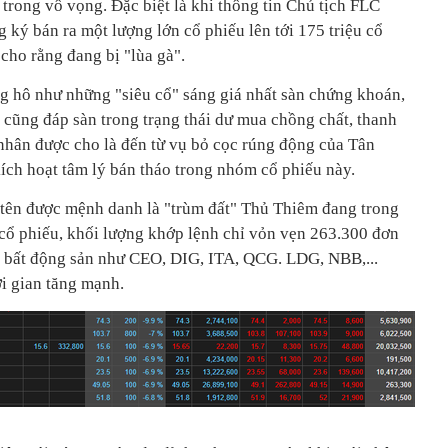
 trong vô vọng. Đặc biệt là khi thông tin Chủ tịch FLC
ký bán ra một lượng lớn cổ phiếu lên tới 175 triệu cổ
cho rằng đang bị "lùa gà".
g hô như những "siêu cổ" sáng giá nhất sàn chứng khoán,
 cũng đáp sàn trong trạng thái dư mua chồng chất, thanh
nhân được cho là đến từ vụ bỏ cọc rúng động của Tân
ch hoạt tâm lý bán tháo trong nhóm cổ phiếu này.
i tên được mệnh danh là "trùm đất" Thủ Thiêm đang trong
 cổ phiếu, khối lượng khớp lệnh chỉ vỏn vẹn 263.300 đơn
ếu bất động sản như CEO, DIG, ITA, QCG. LDG, NBB,...
ời gian tăng mạnh.