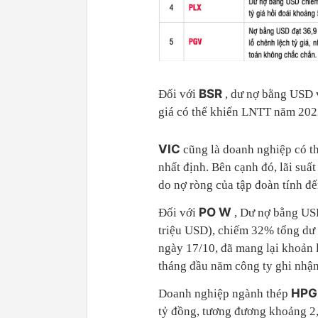
BSR
Đối với
, dư nợ bằng USD 
giá có thể khiến LNTT năm 20
VIC
cũng là doanh nghiệp có thể b
nhất định. Bên cạnh đó, lãi suâ
do nợ ròng của tập đoàn tính đ
PO
W
Đối với
, Dư nợ bằng US
triệu USD), chiếm 32% tổng dư 
ngày 17/10, đã mang lại khoản lô
tháng đầu năm công ty ghi nhận
HP
Doanh nghiệp ngành thép
tỷ đồng, tương đương khoảng 2