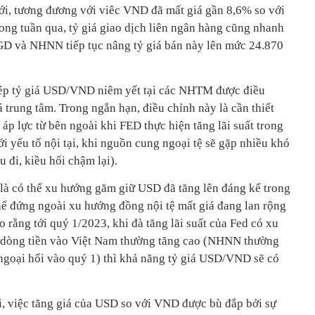
i, tương đương với viêc VND đã mất giá gần 8,6% so với
ng tuần qua, tỷ giá giao dịch liên ngân hàng cũng nhanh
̉ GD và NHNN tiếp tục nâng tỷ giá bán này lên mức 24.870
ép tỷ giá USD/VND niêm yết tại các NHTM được điều
á trung tâm. Trong ngắn hạn, điều chỉnh này là cần thiết
u áp lực từ bên ngoài khi FED thực hiện tăng lãi suất trong
́i yếu tố nội tại, khi nguồn cung ngoại tệ sẽ gặp nhiều khó
 đi, kiều hối chậm lại).
 là có thể xu hướng găm giữ USD đã tăng lên đáng kể trong
ể đứng ngoài xu hướng đồng nội tệ mất giá đang lan rộng
 rằng tới quý 1/2023, khi đà tăng lãi suất của Fed có xu
 dòng tiền vào Việt Nam thường tăng cao (NHNN thường
goại hối vào quý 1) thì khả năng tỷ giá USD/VND sẽ có
ài, việc tăng giá của USD so với VND được bù đắp bởi sự