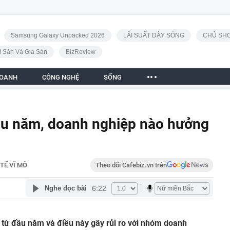
Samsung Galaxy Unpacked 2026
LÃI SUẤT DẬY SÓNG
CHỦ SHO
i Sản Và Gia Sản
BizReview
DOANH
CÔNG NGHỆ
SỐNG
ầu năm, doanh nghiệp nào hưởng
 TẾ VĨ MÔ
Theo dõi Cafebiz.vn trên
6:22
Nghe đọc bài
 từ đầu năm và điều này gây rủi ro với nhóm doanh