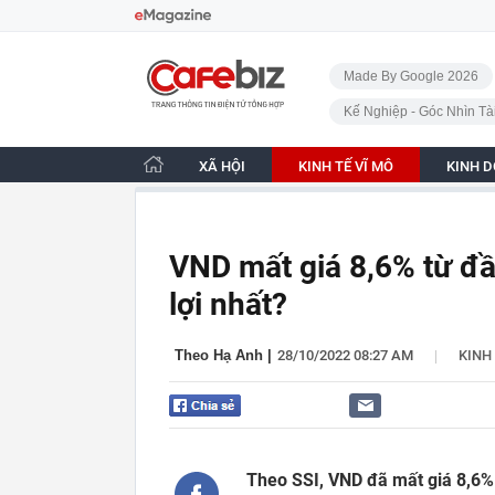
Bỏ qua điều hướng
CafeBiz - Trang chủ
Made By Google 2026
Kế Nghiệp - Góc Nhìn Tà
XÃ HỘI
KINH TẾ VĨ MÔ
KINH 
VND mất giá 8,6% từ đ
lợi nhất?
|
Theo Hạ Anh
|
28/10/2022 08:27 AM
KINH
Theo SSI, VND đã mất giá 8,6%