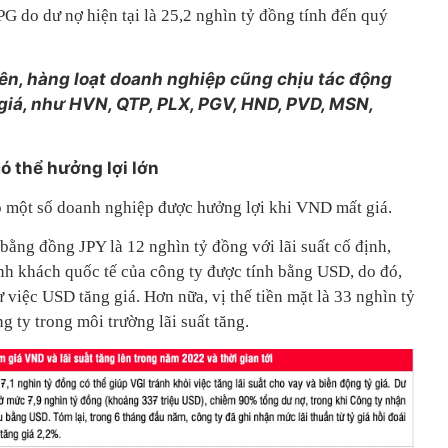
PG do dư nợ hiện tại là 25,2 nghìn tỷ đồng tính đến quý
rên, hàng loạt doanh nghiệp cũng chịu tác động
giá, như HVN, QTP, PLX, PGV, HND, PVD, MSN,
ó thể hưởng lợi lớn
ó một số doanh nghiệp được hưởng lợi khi VND mất giá.
ằng đồng JPY là 12 nghìn tỷ đồng với lãi suất cố định,
nh khách quốc tế của công ty được tính bằng USD, do đó,
ừ việc USD tăng giá. Hơn nữa, vị thế tiền mặt là 33 nghìn tỷ
ng ty trong môi trường lãi suất tăng.