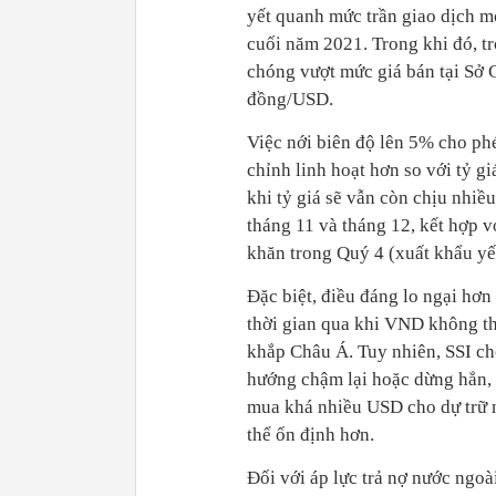
yết quanh mức trần giao dịch mớ
cuối năm 2021. Trong khi đó, tro
chóng vượt mức giá bán tại Sơ
đồng/USD.
Việc nới biên độ lên 5% cho ph
chỉnh linh hoạt hơn so với tỷ gi
khi tỷ giá sẽ vẫn còn chịu nhiề
tháng 11 và tháng 12, kết hợp vơ
khăn trong Quý 4 (xuất khẩu yếu
Đặc biệt, điều đáng lo ngại hơn
thời gian qua khi VND không th
khắp Châu Á. Tuy nhiên, SSI cho
hướng chậm lại hoặc dừng hẳn,
mua khá nhiều USD cho dự trữ n
thể ổn định hơn.
Đối với áp lực trả nợ nước ngo