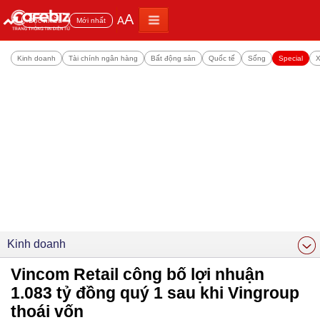
A
A
Đọc nhiều
Mới nhất
Kinh doanh
Tài chính ngân hàng
Bất động sản
Quốc tế
Sống
Special
X
Kinh doanh
Vincom Retail công bố lợi nhuận
1.083 tỷ đồng quý 1 sau khi Vingroup
thoái vốn