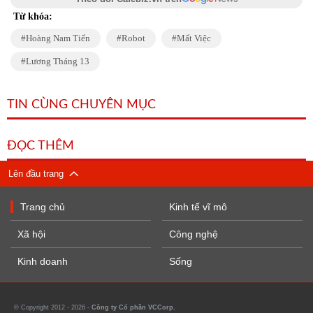
Từ khóa:
Hoàng Nam Tiến
Robot
Mất Việc
Lương Tháng 13
TIN CÙNG CHUYÊN MỤC
ĐỌC THÊM
Lên đầu trang
Trang chủ
Kinh tế vĩ mô
Xã hội
Công nghệ
Kinh doanh
Sống
© Copyright 2012 - 2026 -
Công ty Cổ phần VCCorp.