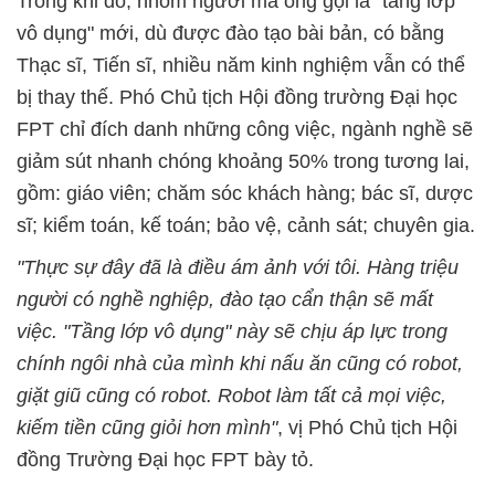
Trong khi đó, nhóm người mà ông gọi là "tầng lớp
vô dụng" mới, dù được đào tạo bài bản, có bằng
Thạc sĩ, Tiến sĩ, nhiều năm kinh nghiệm vẫn có thể
bị thay thế. Phó Chủ tịch Hội đồng trường Đại học
FPT chỉ đích danh những công việc, ngành nghề sẽ
giảm sút nhanh chóng khoảng 50% trong tương lai,
gồm: giáo viên; chăm sóc khách hàng; bác sĩ, dược
sĩ; kiểm toán, kế toán; bảo vệ, cảnh sát; chuyên gia.
"Thực sự đây đã là điều ám ảnh với tôi. Hàng triệu
người có nghề nghiệp, đào tạo cẩn thận sẽ mất
việc. "Tầng lớp vô dụng" này sẽ chịu áp lực trong
chính ngôi nhà của mình khi nấu ăn cũng có robot,
giặt giũ cũng có robot. Robot làm tất cả mọi việc,
kiếm tiền cũng giỏi hơn mình"
, vị Phó Chủ tịch Hội
đồng Trường Đại học FPT bày tỏ.