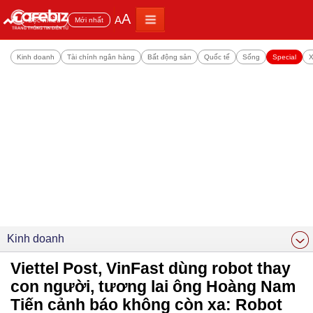
A
A
Đọc nhiều
Mới nhất
Kinh doanh
Tài chính ngân hàng
Bất động sản
Quốc tế
Sống
Special
X
Kinh doanh
Viettel Post, VinFast dùng robot thay
con người, tương lai ông Hoàng Nam
Tiến cảnh báo không còn xa: Robot