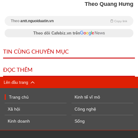
Theo Quang Hưng
Theo
antt.nguoiduatin.vn
Copy link
Theo dõi Cafebiz.vn trên
TIN CÙNG CHUYÊN MỤC
ĐỌC THÊM
Lên đầu trang
Trang chủ
Kinh tế vĩ mô
Xã hội
Công nghệ
Kinh doanh
Sống