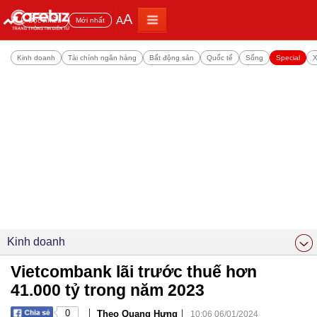
A
A
Đọc nhiều
Mới nhất
Kinh doanh
Tài chính ngân hàng
Bất động sản
Quốc tế
Sống
Special
X
Kinh doanh
Vietcombank lãi trước thuế hơn
41.000 tỷ trong năm 2023
|
|
0
Theo Quang Hưng
10:06 06/01/2024