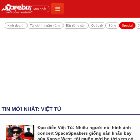
Đọc nhiều
Mới nhất
Kinh doanh
Tài chính ngân hàng
Bất động sản
Quốc tế
Sống
Special
X
TIN MỚI NHẤT: VIỆT TÚ
Đạo diễn Việt Tú: Nhiều người nói hình ảnh
concert SpaceSpeakers giống sân khấu bay
của Kanye West, tôi muốn mời họ tới xem có