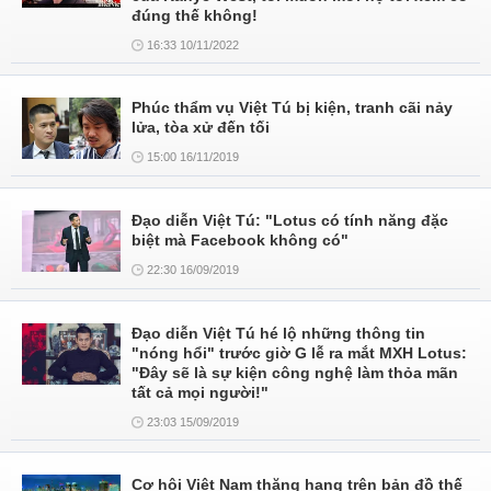
đúng thế không!
16:33 10/11/2022
Phúc thẩm vụ Việt Tú bị kiện, tranh cãi nảy
lửa, tòa xử đến tối
15:00 16/11/2019
Đạo diễn Việt Tú: "Lotus có tính năng đặc
biệt mà Facebook không có"
22:30 16/09/2019
Đạo diễn Việt Tú hé lộ những thông tin
"nóng hổi" trước giờ G lễ ra mắt MXH Lotus:
"Đây sẽ là sự kiện công nghệ làm thỏa mãn
tất cả mọi người!"
23:03 15/09/2019
Cơ hội Việt Nam thăng hạng trên bản đồ thế