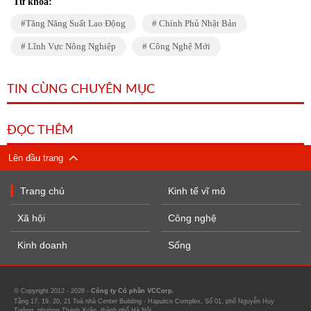
Từ khóa:
Tăng Năng Suất Lao Động
Chính Phủ Nhật Bản
Lĩnh Vực Nông Nghiệp
Công Nghệ Mới
TIN CÙNG CHUYÊN MỤC
ĐỌC THÊM
Lên đầu trang
Trang chủ
Kinh tế vĩ mô
Xã hội
Công nghệ
Kinh doanh
Sống
© Copyright 2012 - 2026 -
Công ty Cổ phần VCCorp.
Tầng 17, 19, 20, 21 Toà nhà Center Building - Hapulico Complex, Số 01, phố Nguyễn Huy
Tưởng, phường Thanh Xuân, thành phố Hà Nội