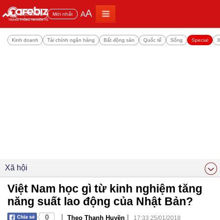
A
A
Đọc nhiều
Mới nhất
Kinh doanh
Tài chính ngân hàng
Bất động sản
Quốc tế
Sống
Special
X
Xã hội
Việt Nam học gì từ kinh nghiệm tăng
năng suất lao động của Nhật Bản?
|
|
0
Theo Thanh Huyền
17:33 25/01/2018