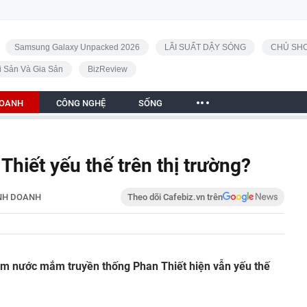
Samsung Galaxy Unpacked 2026
LÃI SUẤT DẬY SÓNG
CHỦ SHO
i Sản Và Gia Sản
BizReview
DOANH
CÔNG NGHỆ
SỐNG
hiết yếu thế trên thị trường?
NH DOANH
Theo dõi Cafebiz.vn trên
m nước mắm truyền thống Phan Thiết hiện vẫn yếu thế