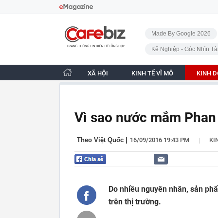
Bỏ qua điều hướng
CafeBiz - Trang chủ
Made By Google 2026
Kế Nghiệp - Góc Nhìn Tà
XÃ HỘI
KINH TẾ VĨ MÔ
KINH 
Vì sao nước mắm Phan T
|
Theo Việt Quốc
|
16/09/2016 19:43 PM
KI
Do nhiều nguyên nhân, sản phẩ
trên thị trường.