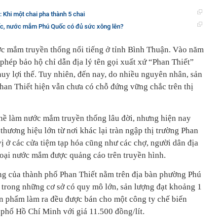
Khi một chai pha thành 5 chai
ốc, nước mắm Phú Quốc có đủ sức xông lên?
ớc mắm truyền thống nổi tiếng ở tỉnh Bình Thuận. Vào năm
 phép bảo hộ chỉ dẫn địa lý tên gọi xuất xứ “Phan Thiết”
uy lợi thế. Tuy nhiên, đến nay, do nhiều nguyên nhân, sản
an Thiết hiện vẫn chưa có chỗ đứng vững chắc trên thị
ghề làm nước mắm truyền thống lâu đời, nhưng hiện nay
hương hiệu lớn từ nơi khác lại tràn ngập thị trường Phan
vị ở các cửa tiệm tạp hóa cũng như các chợ, người dân địa
oại nước mắm được quảng cáo trên truyền hình.
ng của thành phố Phan Thiết nằm trên địa bàn phường Phú
 trong những cơ sở có quy mô lớn, sản lượng đạt khoảng 1
ản phẩm làm ra đều được bán cho một công ty chế biến
phố Hồ Chí Minh với giá 11.500 đồng/lít.