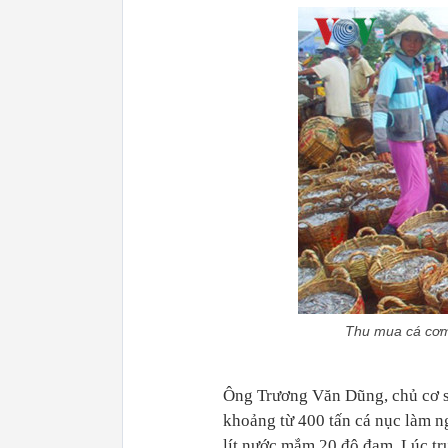
Thu mua cá cơm
Ông Trương Văn Dũng, chủ cơ 
khoảng từ 400 tấn cá nục làm ng
lít nước mắm 20 độ đạm. Lúc trư