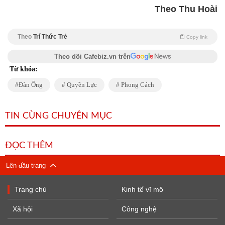
Theo Thu Hoài
Theo
Trí Thức Trẻ
Copy link
Theo dõi Cafebiz.vn trên
Từ khóa:
Đàn Ông
Quyền Lực
Phong Cách
TIN CÙNG CHUYÊN MỤC
ĐỌC THÊM
Lên đầu trang
Trang chủ
Kinh tế vĩ mô
Xã hội
Công nghệ