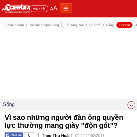
A
A
Đọc nhiều
Mới nhất
Kinh doanh
Tài chính ngân hàng
Bất động sản
Quốc tế
Sống
Special
X
Sống
Vì sao những người đàn ông quyền
lực thường mang giày "độn gót"?
|
|
0
Theo Thu Hoài
09:42 21/02/2017