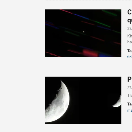
C
q
23
Kh
bạ
Ta
tin
P
27
Tr
Ta
mặ