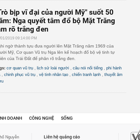
Trò bịp vĩ đại của người Mỹ" suốt 50
ăm: Nga quyết tâm đổ bộ Mặt Trăng
àm rõ trắng đen
/01/2019 09:14:00 PM
hi ngờ thành tựu đưa người lên Mặt Trăng năm 1969 của
ười Mỹ, Cơ quan Vũ trụ Nga lên kế hoạch đổ bộ vệ tinh tự
iên của Trái Đất để phân rõ trắng đen.
,
,
,
gs:
cơ quan vũ trụ
lịch sử loài người
câu nói nổi tiếng
phi hành
,
,
,
,
a
chinh phục vũ trụ
vệ tinh nhân tạo
chiến tranh lạnh
thuyết âm
ưu
INH DOANH
CÔNG NGHỆ
SỐNG
Liên hệ quảng cáo
 phố Nguyễn