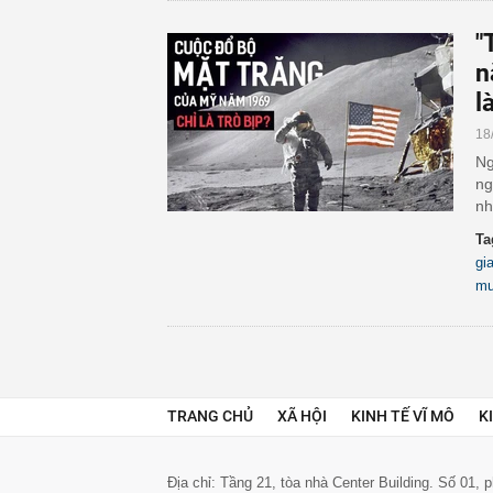
"
n
l
18
Ng
ng
nh
Ta
gi
m
TRANG CHỦ
XÃ HỘI
KINH TẾ VĨ MÔ
K
Địa chỉ: Tầng 21, tòa nhà Center Building. Số 01,