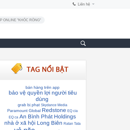
Liên hệ
P ONLINE "KHÓC RÒNG"
bán hàng trên app
bảo vệ quyền lợi người tiêu
dùng
grab bị phạt
Skydance Media
Redstone
Paramount Global
EQ cia
An Bình Phát Holdings
EQ ca
nhà ở xã hội Long Biên
Ratan Tata