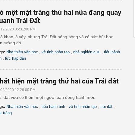
ó một mặt trăng thứ hai nữa đang quay
uanh Trái Đất
/12/2020 05:31:00 PM
ô khan là vậy, nhưng Trái Đất nóng bỏng và có sức hút hơn
n tưởng đó.
,
,
,
gs:
Nhà thiên văn học
vệ tinh nhân tạo
nhà nghiên cứu
tiểu hành
,
h
lực hấp dẫn
hát hiện mặt trăng thứ hai của Trái đất
/02/2020 12:26:00 PM
ái đất vừa có thêm một người bạn đồng hành mới.
,
,
,
,
gs:
Nhà thiên văn học
tiểu hành tinh
vệ tinh nhân tạo
trái đất
t trăng