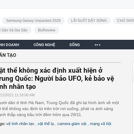
Samsung Galaxy Unpacked 2026
LÃI SUẤT DẬY SÓNG
CHỦ SHO
i Sản Và Gia Sản
BizReview
INH DOANH
CÔNG NGHỆ
SỐNG
HÂN TẠO
ật thể không xác định xuất hiện ở
rung Quốc: Người bảo UFO, kẻ bảo vệ
inh nhân tạo
/12/2021 11:16:00 AM
ười dân ở tỉnh Hà Nam, Trung Quốc đã ghi lại hình ảnh về một
t thể không xác định từ trên trời rơi xuống, phát ra ánh sáng
nh thắp sáng bầu trời đêm hôm qua 29/11.
,
,
,
gs:
vệ tinh nhân tạo
vật thể lạ
camera giám sát
mạng xã hội