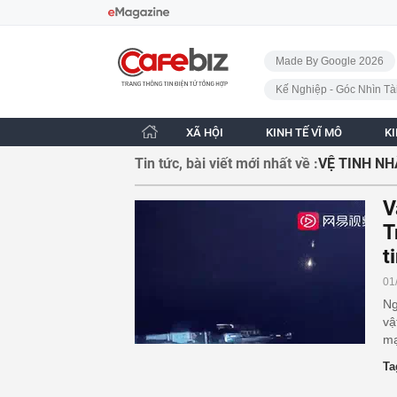
Bỏ qua điều hướng
CafeBiz - Trang chủ
Made By Google 2026
Kế Nghiệp - Góc Nhìn Tà
XÃ HỘI
KINH TẾ VĨ MÔ
K
Tin tức, bài viết mới nhất về :
VỆ TINH N
V
T
t
01
Ng
vậ
mạ
Ta