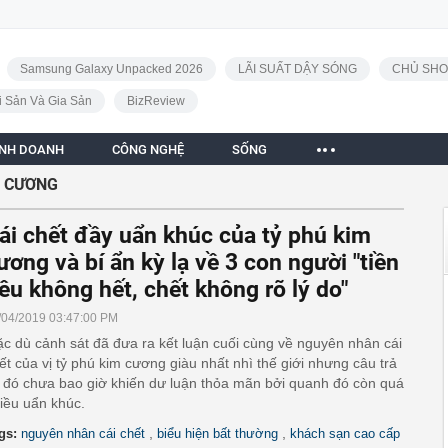
Samsung Galaxy Unpacked 2026
LÃI SUẤT DẬY SÓNG
CHỦ SHO
i Sản Và Gia Sản
BizReview
INH DOANH
CÔNG NGHỆ
SỐNG
M CƯƠNG
ái chết đầy uẩn khúc của tỷ phú kim
ương và bí ẩn kỳ lạ về 3 con người "tiền
iêu không hết, chết không rõ lý do"
/04/2019 03:47:00 PM
c dù cảnh sát đã đưa ra kết luận cuối cùng về nguyên nhân cái
ết của vị tỷ phú kim cương giàu nhất nhì thế giới nhưng câu trả
i đó chưa bao giờ khiến dư luận thỏa mãn bởi quanh đó còn quá
iều uẩn khúc.
,
,
gs:
nguyên nhân cái chết
biểu hiện bất thường
khách sạn cao cấp