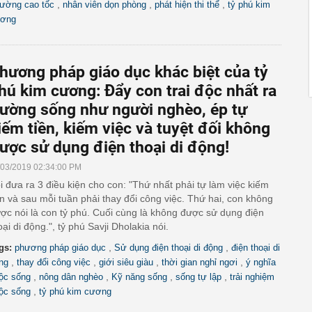
,
,
,
ường cao tốc
nhân viên dọn phòng
phát hiện thi thể
tỷ phú kim
ơng
hương pháp giáo dục khác biệt của tỷ
hú kim cương: Đẩy con trai độc nhất ra
ường sống như người nghèo, ép tự
iếm tiền, kiếm việc và tuyệt đối không
ược sử dụng điện thoại di động!
/03/2019 02:34:00 PM
i đưa ra 3 điều kiện cho con: "Thứ nhất phải tự làm việc kiếm
ền và sau mỗi tuần phải thay đổi công việc. Thứ hai, con không
ợc nói là con tỷ phú. Cuối cùng là không được sử dụng điện
oại di động.", tỷ phú Savji Dholakia nói.
,
,
gs:
phương pháp giáo dục
Sử dụng điện thoại di động
điện thoại di
,
,
,
,
ng
thay đổi công việc
giới siêu giàu
thời gian nghỉ ngơi
ý nghĩa
,
,
,
,
ộc sống
nông dân nghèo
Kỹ năng sống
sống tự lập
trải nghiệm
,
ộc sống
tỷ phú kim cương