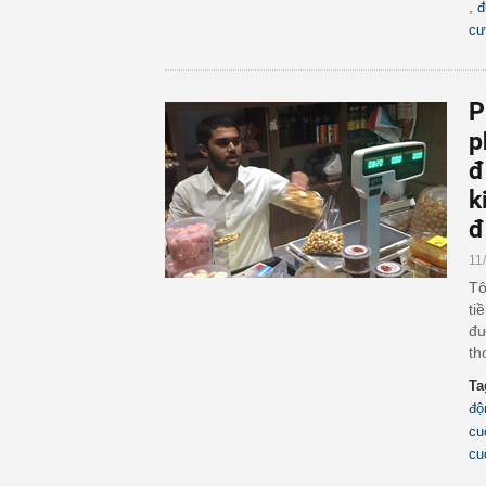
,
đ
cư
P
p
đ
k
đ
11
Tô
ti
đư
th
Ta
độ
cu
cu