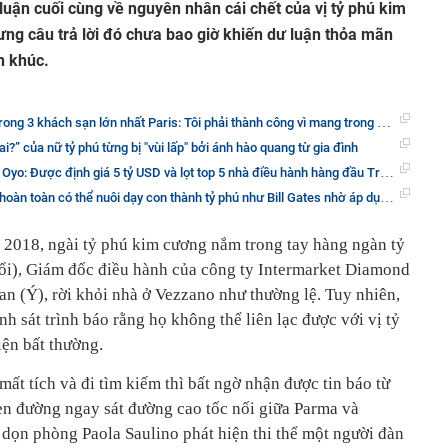
luận cuối cùng về nguyên nhân cái chết của vị tỷ phú kim
hưng câu trả lời đó chưa bao giờ khiến dư luận thỏa mãn
n khúc.
3 khách sạn lớn nhất Paris: Tôi phải thành công vì mang trong mình dòng máu Việt!
 ai?” của nữ tỷ phú từng bị "vùi lấp" bởi ánh hào quang từ gia đình
iá 5 tỷ USD và lọt top 5 nhà điều hành hàng đầu Trung Quốc nhờ một câu nói của tỷ phú ‘liều ăn nhiều’ Masayoshi Son
toàn có thể nuôi dạy con thành tỷ phú như Bill Gates nhờ áp dụng những cách này
2018, ngài tỷ phú kim cương nắm trong tay hàng ngàn tỷ
ổi), Giám đốc điều hành của công ty Intermarket Diamond
lan (Ý), rời khỏi nhà ở Vezzano như thường lệ. Tuy nhiên,
h sát trình báo rằng họ không thể liên lạc được với vị tỷ
iện bất thường.
mất tích và đi tìm kiếm thì bất ngờ nhận được tin báo từ
n đường ngay sát đường cao tốc nối giữa Parma và
dọn phòng Paola Saulino phát hiện thi thể một người đàn