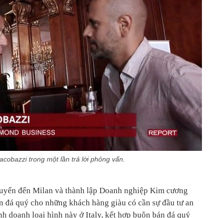
acobazzi trong một lần trả lời phỏng vấn.
uyển đến Milan và thành lập Doanh nghiệp Kim cương
n đá quý cho những khách hàng giàu có cần sự đầu tư an
inh doanh loại hình này ở Italy, kết hợp buôn bán đá quý