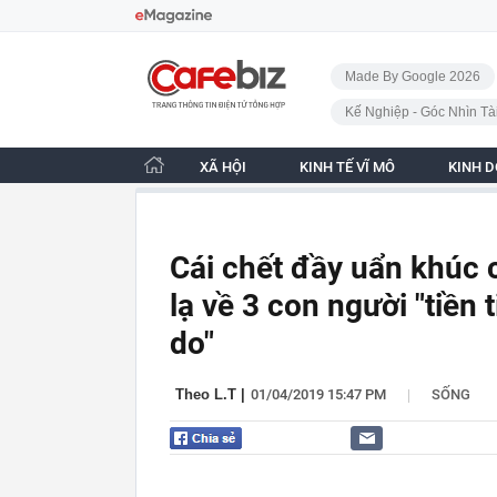
Bỏ qua điều hướng
CafeBiz - Trang chủ
Made By Google 2026
Kế Nghiệp - Góc Nhìn Tà
XÃ HỘI
KINH TẾ VĨ MÔ
KINH 
Cái chết đầy uẩn khúc 
lạ về 3 con người "tiền 
do"
|
Theo L.T
|
01/04/2019 15:47 PM
SỐNG