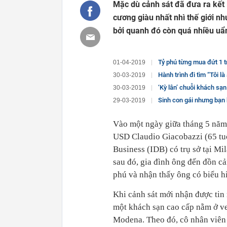
Mặc dù cảnh sát đã đưa ra kết 
cương giàu nhất nhì thế giới n
bởi quanh đó còn quá nhiều uẩ
Tỷ phú từng mua đứt 1 trong 
01-04-2019
Hành trình đi tìm “Tôi là
30-03-2019
‘Kỳ lân’ chuỗi khách sạn Oyo: Được định g
30-03-2019
Sinh con gái nhưng bạn hoàn 
29-03-2019
Vào một ngày giữa tháng 5 năm 
USD Claudio Giacobazzi (65 tu
Business (IDB) có trụ sở tại Mi
sau đó, gia đình ông đến đồn cản
phú và nhận thấy ông có biểu h
Khi cảnh sát mới nhận được tin 
một khách sạn cao cấp nằm ở ve
Modena. Theo đó, cô nhân viên 