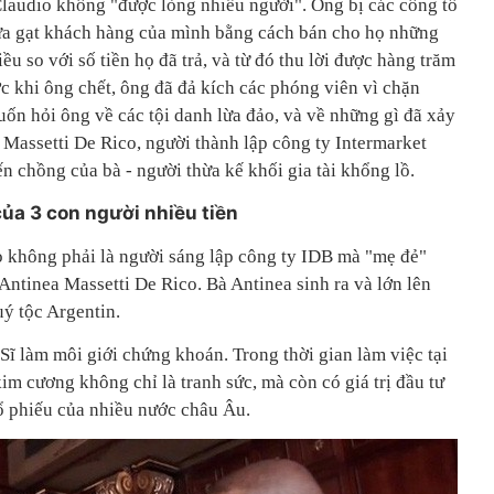
 Claudio không "được lòng nhiều người". Ông bị các công tố
lừa gạt khách hàng của mình bằng cách bán cho họ những
iều so với số tiền họ đã trả, và từ đó thu lời được hàng trăm
ớc khi ông chết, ông đã đả kích các phóng viên vì chặn
n hỏi ông về các tội danh lừa đảo, và về những gì đã xảy
 Massetti De Rico, người thành lập công ty Intermarket
 chồng của bà - người thừa kế khối gia tài khổng lồ.
của 3 con người nhiều tiền
io không phải là người sáng lập công ty IDB mà "mẹ đẻ"
 Antinea Massetti De Rico. Bà Antinea sinh ra và lớn lên
uý tộc Argentin.
ĩ làm môi giới chứng khoán. Trong thời gian làm việc tại
im cương không chỉ là tranh sức, mà còn có giá trị đầu tư
ổ phiếu của nhiều nước châu Âu.