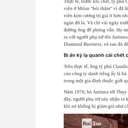
Thực tế, trước khi chết, tỷ phú
viên ở Milan "hỏi thăm" vì đã 
viên kim cương trị giá ít hơn nh
ngàn đô la. Và chỉ vài ngày trư
đường ông để phỏng vấn. Họ muố
ra với người phụ nữ tên Antinea
Diamond Business, và sau đó đến
Bí ẩn kỳ lạ quanh cái chết 
Trên thực tế, ông tỷ phú Claud
của công ty danh tiếng ấy là bà
trong một gia đình thuộc giới q
Năm 1970, bà Antinea tới Thụy S
đây, người phụ nữ này nhận ra k
khi nó không bị giảm giá như c