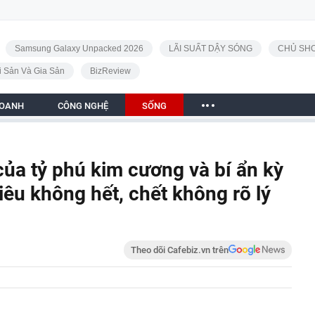
Samsung Galaxy Unpacked 2026
LÃI SUẤT DẬY SÓNG
CHỦ SHO
i Sản Và Gia Sản
BizReview
DOANH
CÔNG NGHỆ
SỐNG
của tỷ phú kim cương và bí ẩn kỳ
tiêu không hết, chết không rõ lý
Theo dõi Cafebiz.vn trên