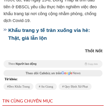
Trước đó, vào ngày 13-8, Đồng Tháp là tỉnh đầu
tiên ở ĐBSCL yêu cầu thực hiện nghiêm việc đeo
khẩu trang tại nơi công cộng nhằm phòng, chống
dịch Covid-19.
Khẩu trang y tế tràn xuống vỉa hè:
Thật, giả lẫn lộn
Thốt Nốt
Theo
Người lao động
Copy link
Theo dõi Cafebiz.vn trên
Từ khóa:
Đeo Khẩu Trang
An Giang
Quy Định Xử Phạt
TIN CÙNG CHUYÊN MỤC