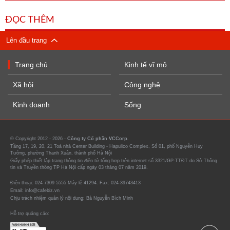
ĐỌC THÊM
Lên đầu trang
Trang chủ
Kinh tế vĩ mô
Xã hội
Công nghệ
Kinh doanh
Sống
© Copyright 2012 - 2026 -
Công ty Cổ phần VCCorp.
Tầng 17, 19, 20, 21 Toà nhà Center Building - Hapulico Complex, Số 01, phố Nguyễn Huy
Tưởng, phường Thanh Xuân, thành phố Hà Nội
Giấy phép thiết lập trang thông tin điện tử tổng hợp trên internet số 3321/GP-TTĐT do Sở Thông
tin và Truyền thông TP Hà Nội cấp ngày 03 tháng 07 năm 2019.
Điện thoại: 024 7309 5555 Máy lẻ 41294. Fax: 024-39743413
Email: info@cafebiz.vn
Chịu trách nhiệm quản lý nội dung: Bà Nguyễn Bích Minh
Hỗ trợ quảng cáo: