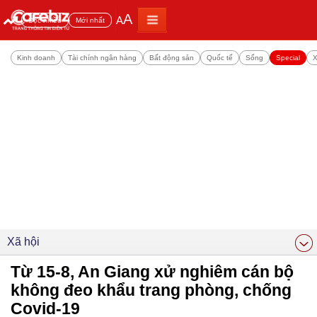
A
A
Đọc nhiều
Mới nhất
Kinh doanh
Tài chính ngân hàng
Bất động sản
Quốc tế
Sống
Special
X
Xã hội
Từ 15-8, An Giang xử nghiêm cán bộ
không đeo khẩu trang phòng, chống
Covid-19