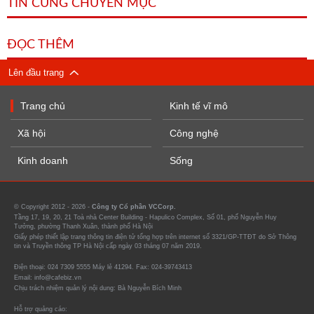
TIN CÙNG CHUYÊN MỤC
ĐỌC THÊM
Lên đầu trang
Trang chủ
Kinh tế vĩ mô
Xã hội
Công nghệ
Kinh doanh
Sống
© Copyright 2012 - 2026 -
Công ty Cổ phần VCCorp.
Tầng 17, 19, 20, 21 Toà nhà Center Building - Hapulico Complex, Số 01, phố Nguyễn Huy
Tưởng, phường Thanh Xuân, thành phố Hà Nội
Giấy phép thiết lập trang thông tin điện tử tổng hợp trên internet số 3321/GP-TTĐT do Sở Thông
tin và Truyền thông TP Hà Nội cấp ngày 03 tháng 07 năm 2019.
Điện thoại: 024 7309 5555 Máy lẻ 41294. Fax: 024-39743413
Email: info@cafebiz.vn
Chịu trách nhiệm quản lý nội dung: Bà Nguyễn Bích Minh
Hỗ trợ quảng cáo: