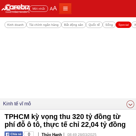
A
A
Đọc nhiều
Mới nhất
Kinh doanh
Tài chính ngân hàng
Bất động sản
Quốc tế
Sống
Special
X
Kinh tế vĩ mô
TPHCM kỳ vọng thu 320 tỷ đồng từ
phí đỗ ô tô, thực tế chỉ 22,04 tỷ đồng
|
|
0
Thúy Hạnh
08:49 28/03/2025