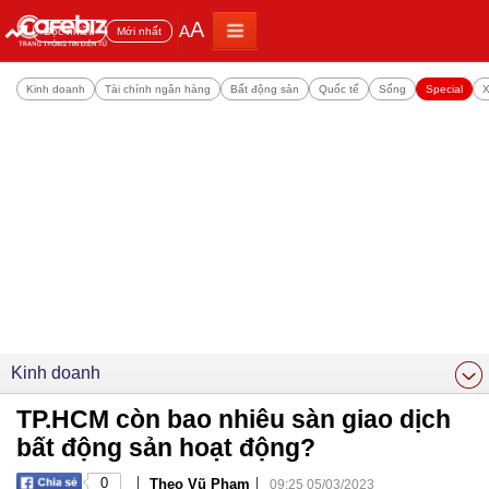
A
A
Đọc nhiều
Mới nhất
Kinh doanh
Tài chính ngân hàng
Bất động sản
Quốc tế
Sống
Special
X
Kinh doanh
TP.HCM còn bao nhiêu sàn giao dịch
bất động sản hoạt động?
|
|
0
Theo Vũ Phạm
09:25 05/03/2023