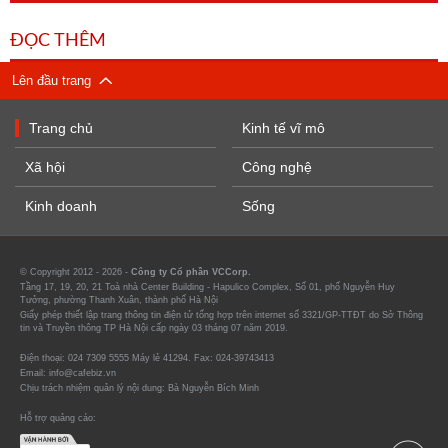
ĐỌC THÊM
Lên đầu trang
Trang chủ
Kinh tế vĩ mô
Xã hội
Công nghệ
Kinh doanh
Sống
© Copyright 2012 - 2026 -
Công ty Cổ phần VCCorp.
Tầng 17, 19, 20, 21 Toà nhà Center Building - Hapulico Complex, Số 01, phố Nguyễn Huy
Tưởng, phường Thanh Xuân, thành phố Hà Nội
Giấy phép thiết lập trang thông tin điện tử tổng hợp trên internet số 3321/GP-TTĐT do Sở Thông
tin và Truyền thông TP Hà Nội cấp ngày 03 tháng 07 năm 2019.
Điện thoại: 024 7309 5555 Máy lẻ 41294. Fax: 024-39743413
Email: info@cafebiz.vn
Chịu trách nhiệm quản lý nội dung: Bà Nguyễn Bích Minh
Hỗ trợ quảng cáo: