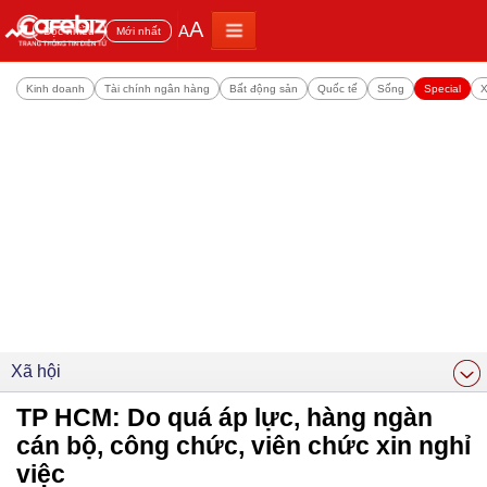
A
A
Đọc nhiều
Mới nhất
Kinh doanh
Tài chính ngân hàng
Bất động sản
Quốc tế
Sống
Special
X
Xã hội
TP HCM: Do quá áp lực, hàng ngàn
cán bộ, công chức, viên chức xin nghỉ
việc