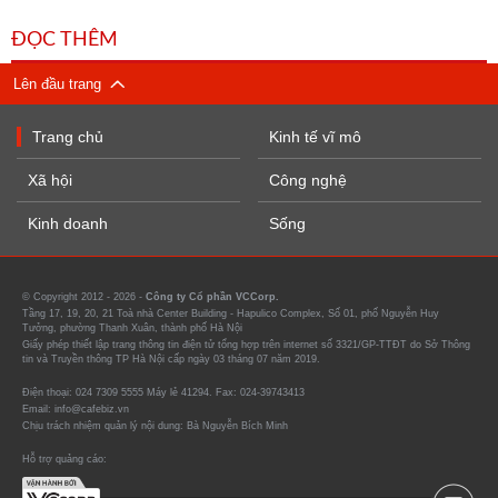
ĐỌC THÊM
Lên đầu trang
Trang chủ
Kinh tế vĩ mô
Xã hội
Công nghệ
Kinh doanh
Sống
© Copyright 2012 - 2026 -
Công ty Cổ phần VCCorp.
Tầng 17, 19, 20, 21 Toà nhà Center Building - Hapulico Complex, Số 01, phố Nguyễn Huy
Tưởng, phường Thanh Xuân, thành phố Hà Nội
Giấy phép thiết lập trang thông tin điện tử tổng hợp trên internet số 3321/GP-TTĐT do Sở Thông
tin và Truyền thông TP Hà Nội cấp ngày 03 tháng 07 năm 2019.
Điện thoại: 024 7309 5555 Máy lẻ 41294. Fax: 024-39743413
Email: info@cafebiz.vn
Chịu trách nhiệm quản lý nội dung: Bà Nguyễn Bích Minh
Hỗ trợ quảng cáo: