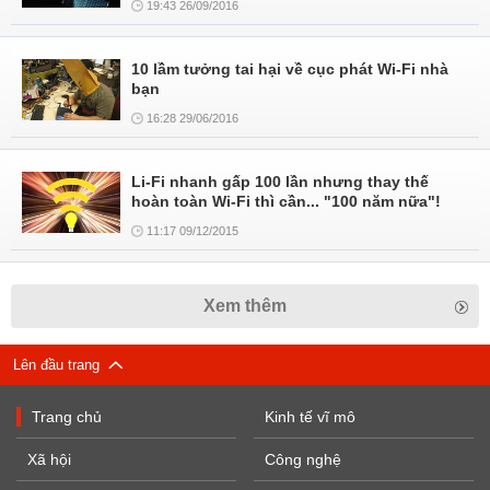
19:43 26/09/2016
10 lầm tưởng tai hại về cục phát Wi-Fi nhà
bạn
16:28 29/06/2016
Li-Fi nhanh gấp 100 lần nhưng thay thế
hoàn toàn Wi-Fi thì cần... "100 năm nữa"!
11:17 09/12/2015
Xem thêm
Lên đầu trang
Trang chủ
Kinh tế vĩ mô
Xã hội
Công nghệ