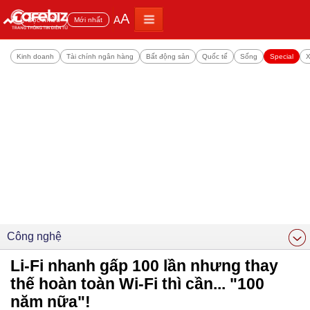
A
A
Đọc nhiều
Mới nhất
Kinh doanh
Tài chính ngân hàng
Bất động sản
Quốc tế
Sống
Special
X
Công nghệ
Li-Fi nhanh gấp 100 lần nhưng thay
thế hoàn toàn Wi-Fi thì cần... "100
năm nữa"!