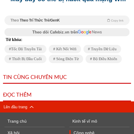
Theo
Theo Trí Thức Trẻ/GenK
Copy link
Theo dõi Cafebiz.vn trên
Từ khóa:
Tốc Độ Truyền Tải
Kết Nối Wifi
Truyền Dữ Liệu
Thiết Bị Đầu Cuối
Sóng Điện Từ
Bộ Điều Khiển
TIN CÙNG CHUYÊN MỤC
ĐỌC THÊM
Lên đầu trang
Trang chủ
Kinh tế vĩ mô
Xã hội
Công nghệ