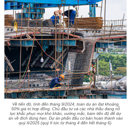
Về tiến độ, tính đến tháng 9/2024, toàn dự án đạt khoảng
50% giá trị hợp đồng. Chủ đầu tư và các nhà thầu đang nỗ
lực khắc phục mọi khó khăn, vướng mắc, bám tiến độ để dự
án về đích đúng hẹn. Dự án phấn đấu cơ bản hoàn thành vào
quý II/2025 (quý II tức từ tháng 4 đến hết tháng 6).