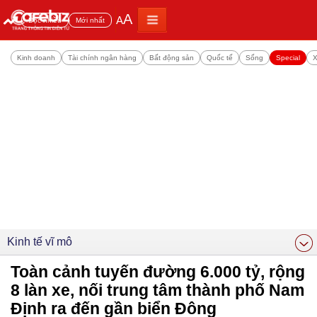
A
A
Đọc nhiều
Mới nhất
Kinh doanh
Tài chính ngân hàng
Bất động sản
Quốc tế
Sống
Special
X
Kinh tế vĩ mô
Toàn cảnh tuyến đường 6.000 tỷ, rộng
8 làn xe, nối trung tâm thành phố Nam
Định ra đến gần biển Đông