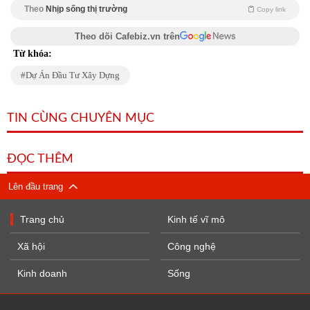
Theo
Nhịp sống thị trường
Copy link
Theo dõi Cafebiz.vn trên
Từ khóa:
Dự Án Đầu Tư Xây Dựng
TIN CÙNG CHUYÊN MỤC
ĐỌC THÊM
Lên đầu trang
Trang chủ
Kinh tế vĩ mô
Xã hội
Công nghệ
Kinh doanh
Sống