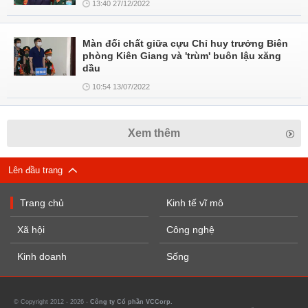
13:40 27/12/2022
Màn đối chất giữa cựu Chỉ huy trưởng Biên
phòng Kiên Giang và 'trùm' buôn lậu xăng
dầu
10:54 13/07/2022
Xem thêm
Lên đầu trang
Trang chủ
Kinh tế vĩ mô
Xã hội
Công nghệ
Kinh doanh
Sống
© Copyright 2012 - 2026 -
Công ty Cổ phần VCCorp.