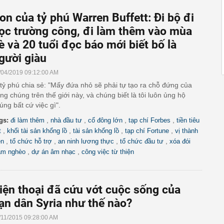
on của tỷ phú Warren Buffett: Đi bộ đi
ọc trường công, đi làm thêm vào mùa
è và 20 tuổi đọc báo mới biết bố là
gười giàu
/04/2019 09:12:00 AM
 tỷ phú chia sẻ: "Mấy đứa nhỏ sẽ phải tự tạo ra chỗ đứng của
êng chúng trên thế giới này, và chúng biết là tôi luôn ủng hộ
úng bất cứ việc gì".
,
,
,
,
gs:
đi làm thêm
nhà đầu tư
cổ đông lớn
tạp chí Forbes
tiền tiêu
,
,
,
,
t
khối tài sản khổng lồ
tài sản khổng lồ
tạp chí Fortune
vị thành
,
,
,
,
ên
tổ chức hỗ trợ
an ninh lương thực
tổ chức đầu tư
xóa đói
,
,
ảm nghèo
dự án âm nhạc
công việc từ thiện
iện thoại đã cứu vớt cuộc sống của
ạn dân Syria như thế nào?
/11/2015 09:28:00 AM