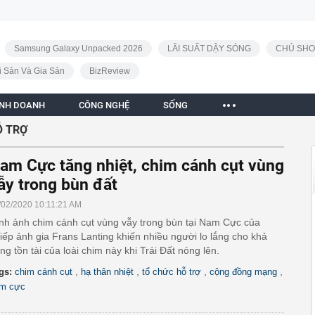
Samsung Galaxy Unpacked 2026
LÃI SUẤT DẬY SÓNG
CHỦ SHO
i Sản Và Gia Sản
BizReview
INH DOANH
CÔNG NGHỆ
SỐNG
Ỗ TRỢ
am Cực tăng nhiệt, chim cánh cụt vùng
ẫy trong bùn đất
/02/2020 10:11:21 AM
nh ảnh chim cánh cụt vùng vẫy trong bùn tại Nam Cực của
iếp ảnh gia Frans Lanting khiến nhiều người lo lắng cho khả
ng tồn tài của loài chim này khi Trái Đất nóng lên.
,
,
,
,
gs:
chim cánh cụt
hạ thân nhiệt
tổ chức hỗ trợ
cộng đồng mạng
m cực