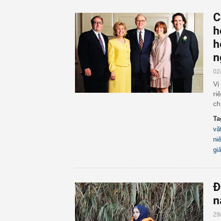
C
h
h
n
02
Vị
ri
ch
Ta
vặ
ni
gi
Đ
n
29