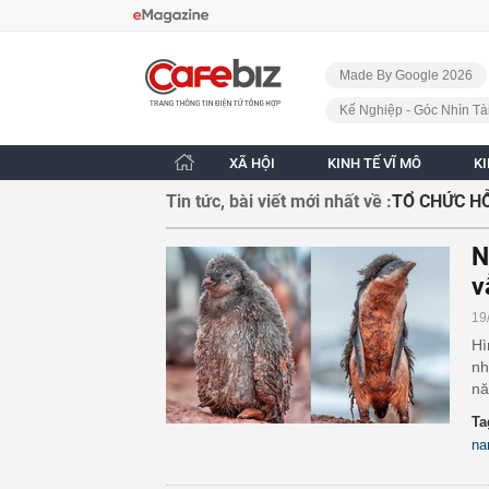
Bỏ qua điều hướng
CafeBiz - Trang chủ
Made By Google 2026
Kế Nghiệp - Góc Nhìn Tà
XÃ HỘI
KINH TẾ VĨ MÔ
K
Tin tức, bài viết mới nhất về :
TỔ CHỨC H
N
v
19
Hì
nh
nă
Ta
na