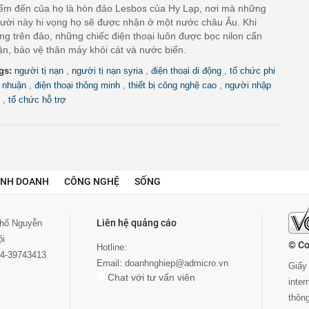
ểm đến của họ là hòn đảo Lesbos của Hy Lạp, nơi mà những
ười này hi vọng họ sẽ được nhận ở một nước châu Âu. Khi
ng trên đảo, những chiếc điện thoại luôn được bọc nilon cẩn
ận, bảo vệ thân máy khỏi cát và nước biển.
,
,
,
gs:
người tị nạn
người tị nạn syria
điện thoại di động
tổ chức phi
,
,
,
i nhuận
điện thoại thông minh
thiết bị công nghệ cao
người nhập
,
tổ chức hỗ trợ
INH DOANH
CÔNG NGHỆ
SỐNG
Liên hệ quảng cáo
 phố Nguyễn
ội
© Co
Hotline:
024-39743413
Email:
doanhnghiep@admicro.vn
Giấy 
Chat với tư vấn viên
inte
thôn