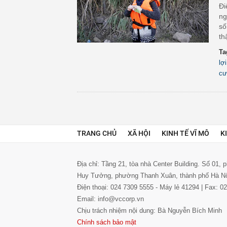
Đi
ng
số
th
Ta
lợ
cư
TRANG CHỦ
XÃ HỘI
KINH TẾ VĨ MÔ
K
Địa chỉ: Tầng 21, tòa nhà Center Building. Số 01,
Huy Tưởng, phường Thanh Xuân, thành phố Hà N
Điện thoại: 024 7309 5555 - Máy lẻ 41294 | Fax: 
Email: info@vccorp.vn
Chịu trách nhiệm nội dung: Bà Nguyễn Bích Minh
Chính sách bảo mật