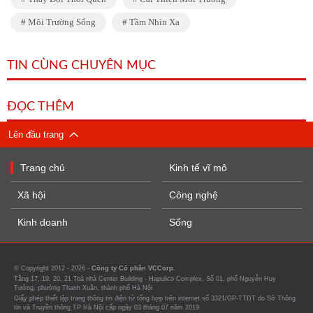
Môi Trường Sống
Tầm Nhìn Xa
TIN CÙNG CHUYÊN MỤC
ĐỌC THÊM
Lên đầu trang
Trang chủ
Kinh tế vĩ mô
Xã hội
Công nghệ
Kinh doanh
Sống
© Copyright 2012 - 2026 -
Công ty Cổ phần VCCorp.
Tầng 17, 19, 20, 21 Toà nhà Center Building - Hapulico Complex, Số 01, phố Nguyễn Huy
Tưởng, phường Thanh Xuân, thành phố Hà Nội
Giấy phép thiết lập trang thông tin điện tử tổng hợp trên internet số 3321/GP-TTĐT do Sở Thông
tin và Truyền thông TP Hà Nội cấp ngày 03 tháng 07 năm 2019.