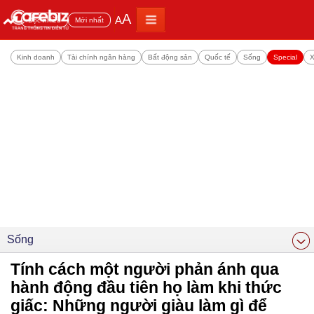
A
A
Đọc nhiều
Mới nhất
Kinh doanh
Tài chính ngân hàng
Bất động sản
Quốc tế
Sống
Special
X
Sống
Tính cách một người phản ánh qua
hành động đầu tiên họ làm khi thức
giấc: Những người giàu làm gì để