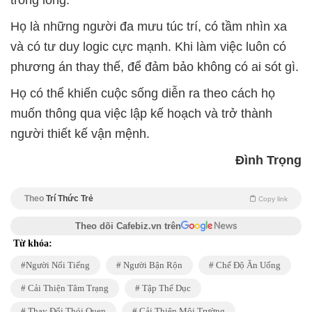
trong lòng.
Họ là những người đa mưu túc trí, có tầm nhìn xa
và có tư duy logic cực mạnh. Khi làm việc luôn có
phương án thay thế, để đảm bảo không có ai sót gì.
Họ có thể khiến cuộc sống diễn ra theo cách họ
muốn thông qua việc lập kế hoạch và trở thành
người thiết kế vận mệnh.
Đình Trọng
Theo
Trí Thức Trẻ
Copy link
Theo dõi Cafebiz.vn trên
Từ khóa:
Người Nổi Tiếng
Người Bận Rộn
Chế Độ Ăn Uống
Cải Thiện Tâm Trạng
Tập Thể Dục
Thay Đổi Thói Quen
Cải Thiện Môi Trường