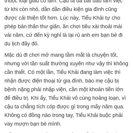
thuộc loại giàu có lắm. Cậu ta đã bắt đầu làm việc
từ khi còn nhỏ, dần dần điều kiện gia đình cũng
được cải thiện tốt hơn. Lúc này, Tiểu Khải tự cho
phép bản thân thư giãn, ăn chơi tiêu xài thoải mái
vài năm, cứ đến kỳ nghỉ là lại rủ anh em bạn bè đi
du lịch đây đó.
Mặc dù đi chơi mở mang tầm mắt là chuyện tốt,
nhưng với tần suất thường xuyên như vậy thì không
cần thiết. Có một lần, Tiểu Khải đang làm việc thì
nhận được điện thoại từ gia đình, báo mẹ cậu bị
bệnh nặng phải nhập viện, cần một khoản tiền lớn
để điều trị. Khi ấy, Tiểu Khải vô cùng hoảng loạn, vì
cậu ta chẳng tích cóp được gì trong mấy năm qua.
Không có đồng nào trong tay, Tiểu Khải buộc phải
vay mượn bạn bè mình.