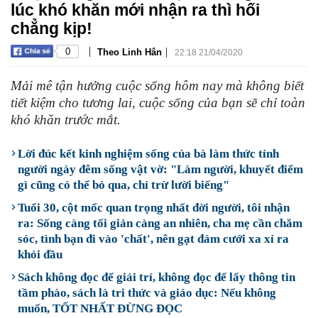
lúc khó khăn mới nhận ra thì hối
chẳng kịp!
|
|
0
Theo Linh Hân
22:18 21/04/2020
Mải mê tận hưởng cuộc sống hôm nay mà không biết
tiết kiệm cho tương lai, cuộc sống của bạn sẽ chỉ toàn
khó khăn trước mắt.
Lời đúc kết kinh nghiệm sống của bà làm thức tỉnh
người ngày đêm sống vật vờ: "Làm người, khuyết điểm
gì cũng có thể bỏ qua, chỉ trừ lười biếng"
Tuổi 30, cột mốc quan trọng nhất đời người, tôi nhận
ra: Sống càng tối giản càng an nhiên, cha mẹ cần chăm
sóc, tình bạn đi vào 'chất', nên gạt đám cưới xa xỉ ra
khỏi đầu
Sách không đọc để giải trí, không đọc để lấy thông tin
tầm phào, sách là tri thức và giáo dục: Nếu không
muốn, TỐT NHẤT ĐỪNG ĐỌC