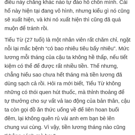
điều này chẳng khác nào tự đào hố chôn mình. Cái
hố này hiện tại đang vô hình, nhưng kiểu gì nó cũng
sẽ xuất hiện, và khi nó xuất hiện thì cũng đã quá
muộn để tránh rồi.
Tiểu Từ (27 tuổi) là một nhân viên rất chăm chỉ, ngặt
nỗi lại mắc bệnh “có bao nhiêu tiêu bấy nhiêu”. Mức
lương mỗi tháng của cậu ta không hề thấp, nếu tiết
kiệm có thể để được rất nhiều tiền. Thế nhưng,
chẳng hiểu sao chưa hết tháng mà tiền lương đã
dùng sạch cả rồi. Hỏi ra mới biết, Tiểu Từ không
những có thói quen hút thuốc, mà thỉnh thoảng để
tự thưởng cho sự vất vả lao động của bản thân, cậu
ta còn gọi đồ ăn thức uống về để liên hoan buổi
đêm, lại không quên rủ vài anh em bạn bè lên
chung vui cùng. Vì vậy, tiền lương tháng nào cũng