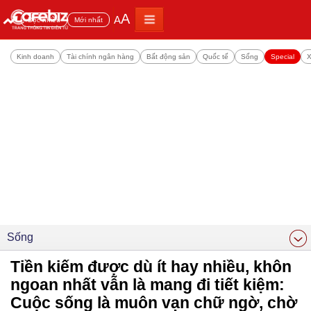
A
A
Đọc nhiều
Mới nhất
Kinh doanh
Tài chính ngân hàng
Bất động sản
Quốc tế
Sống
Special
X
Sống
Tiền kiếm được dù ít hay nhiều, khôn
ngoan nhất vẫn là mang đi tiết kiệm:
Cuộc sống là muôn vạn chữ ngờ, chờ