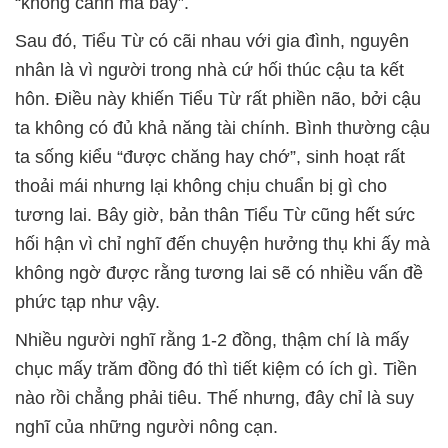
“không cánh mà bay”.
Sau đó, Tiểu Từ có cãi nhau với gia đình, nguyên
nhân là vì người trong nhà cứ hối thúc cậu ta kết
hôn. Điều này khiến Tiểu Từ rất phiền não, bởi cậu
ta không có đủ khả năng tài chính. Bình thường cậu
ta sống kiểu “được chăng hay chớ”, sinh hoạt rất
thoải mái nhưng lại không chịu chuẩn bị gì cho
tương lai. Bây giờ, bản thân Tiểu Từ cũng hết sức
hối hận vì chỉ nghĩ đến chuyện hưởng thụ khi ấy mà
không ngờ được rằng tương lai sẽ có nhiều vấn đề
phức tạp như vậy.
Nhiều người nghĩ rằng 1-2 đồng, thậm chí là mấy
chục mấy trăm đồng đó thì tiết kiệm có ích gì. Tiền
nào rồi chẳng phải tiêu. Thế nhưng, đây chỉ là suy
nghĩ của những người nông cạn.