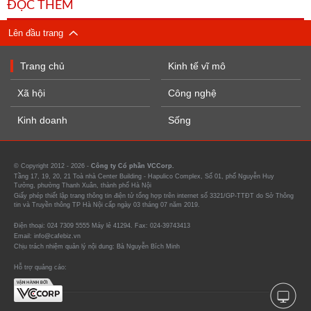
ĐỌC THÊM
Lên đầu trang
Trang chủ
Kinh tế vĩ mô
Xã hội
Công nghệ
Kinh doanh
Sống
© Copyright 2012 - 2026 -
Công ty Cổ phần VCCorp.
Tầng 17, 19, 20, 21 Toà nhà Center Building - Hapulico Complex, Số 01, phố Nguyễn Huy
Tưởng, phường Thanh Xuân, thành phố Hà Nội
Giấy phép thiết lập trang thông tin điện tử tổng hợp trên internet số 3321/GP-TTĐT do Sở Thông
tin và Truyền thông TP Hà Nội cấp ngày 03 tháng 07 năm 2019.
Điện thoại: 024 7309 5555 Máy lẻ 41294. Fax: 024-39743413
Email: info@cafebiz.vn
Chịu trách nhiệm quản lý nội dung: Bà Nguyễn Bích Minh
Hỗ trợ quảng cáo: