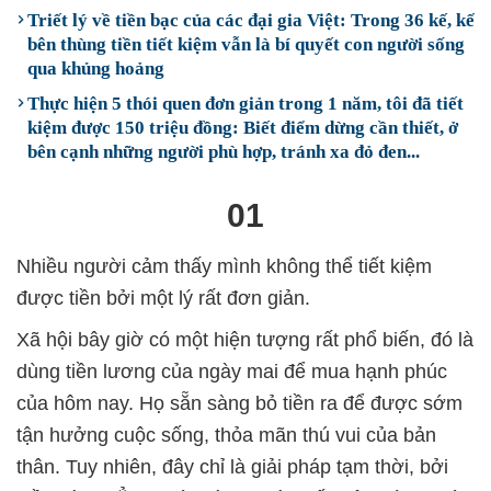
Triết lý về tiền bạc của các đại gia Việt: Trong 36 kế, kế
bên thùng tiền tiết kiệm vẫn là bí quyết con người sống
qua khủng hoảng
Thực hiện 5 thói quen đơn giản trong 1 năm, tôi đã tiết
kiệm được 150 triệu đồng: Biết điểm dừng cần thiết, ở
bên cạnh những người phù hợp, tránh xa đỏ đen...
01
Nhiều người cảm thấy mình không thể tiết kiệm
được tiền bởi một lý rất đơn giản.
Xã hội bây giờ có một hiện tượng rất phổ biến, đó là
dùng tiền lương của ngày mai để mua hạnh phúc
của hôm nay. Họ sẵn sàng bỏ tiền ra để được sớm
tận hưởng cuộc sống, thỏa mãn thú vui của bản
thân. Tuy nhiên, đây chỉ là giải pháp tạm thời, bởi