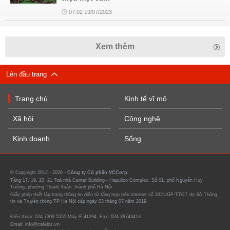
07:02 19/07/2023
Xem thêm
Lên đầu trang
Trang chủ
Kinh tế vĩ mô
Xã hội
Công nghệ
Kinh doanh
Sống
© Copyright 2012 - 2026 -
Công ty Cổ phần VCCorp.
Tầng 17, 19, 20, 21 Toà nhà Center Building - Hapulico Complex, Số 01, phố Nguyễn Huy
Tưởng, phường Thanh Xuân, thành phố Hà Nội
Giấy phép thiết lập trang thông tin điện tử tổng hợp trên internet số 3321/GP-TTĐT do Sở Thông
tin và Truyền thông TP Hà Nội cấp ngày 03 tháng 07 năm 2019.
Điện thoại: 024 7309 5555 Máy lẻ 41294. Fax: 024-39743413
Email: info@cafebiz.vn