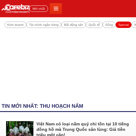
Đọc nhiều
Mới nhất
Kinh doanh
Tài chính ngân hàng
Bất động sản
Quốc tế
Sống
Special
X
TIN MỚI NHẤT: THU HOẠCH NẤM
Việt Nam có loại nấm quý chỉ tồn tại 10 tiếng
đồng hồ mà Trung Quốc săn lùng: Giá tiền
triệu một cân!