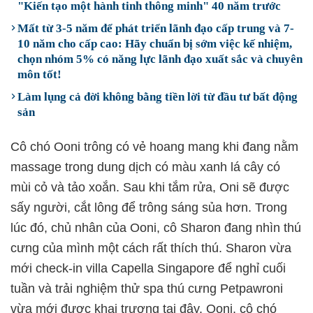
"Kiến tạo một hành tinh thông minh" 40 năm trước
Mất từ 3-5 năm để phát triển lãnh đạo cấp trung và 7-
10 năm cho cấp cao: Hãy chuẩn bị sớm việc kế nhiệm,
chọn nhóm 5% có năng lực lãnh đạo xuất sắc và chuyên
môn tốt!
Làm lụng cả đời không bằng tiền lời từ đầu tư bất động
sản
Cô chó Ooni trông có vẻ hoang mang khi đang nằm
massage trong dung dịch có màu xanh lá cây có
mùi cỏ và tảo xoắn. Sau khi tắm rửa, Oni sẽ được
sấy người, cắt lông để trông sáng sủa hơn. Trong
lúc đó, chủ nhân của Ooni, cô Sharon đang nhìn thú
cưng của mình một cách rất thích thú. Sharon vừa
mới check-in villa Capella Singapore để nghỉ cuối
tuần và trải nghiệm thử spa thú cưng Petpawroni
vừa mới được khai trương tại đây. Ooni, cô chó