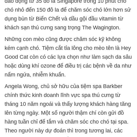
dao động từ 35 đô la Singapore trong 10 phút cho
chó nhỏ đến 150 đô la để chăm sóc chó lớn hơn sử
dụng bùn từ Biển Chết và dầu gội đầu vitamin từ
khách sạn thú cưng sang trọng The Wagington.
Những con mèo cũng được chăm sóc kỹ không
kém cạnh chó. Tiệm cắt tỉa lông cho mèo tên là Hey
Good Cat còn có các lựa chọn như làm sạch da sâu
hoặc dùng khí ozone để điều trị các bệnh về da như
nấm ngứa, nhiễm khuẩn.
Angela Wong, chủ sở hữu của tiệm spa Barkber
chính thức kinh doanh lĩnh vực spa thú cưng từ
tháng 10 năm ngoái và thấy lượng khách hàng tăng
lên từng ngày. Một số người thậm chí còn gửi đồ
hàng tuần chỉ để tắm và chăm sóc cho chó tại spa.
Theo người này dự đoán thì trong tương lai, các