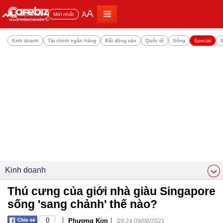
A
A
Đọc nhiều
Mới nhất
Kinh doanh
Tài chính ngân hàng
Bất động sản
Quốc tế
Sống
Special
X
Kinh doanh
Thú cưng của giới nhà giàu Singapore
sống 'sang chảnh' thế nào?
|
|
0
Phương Kim
09:24 09/08/2021